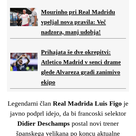
Mourinho pri Real Madridu
vpeljal nova pravila: Več
nadzora, manj udobja!
Prihajata še dve okrepitvi:
Atletico Madrid v senci drame
glede Alvareza gradi zanimivo
ekipo
Legendarni član
Real Madrida
Luis Figo
je
javno podprl idejo, da bi francoski selektor
Didier Deschamps
postal novi trener
španskega velikana po koncu aktualne