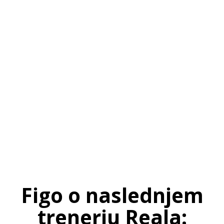
SI
|
RS
|
EN
Figo o naslednjem
trenerju Reala: