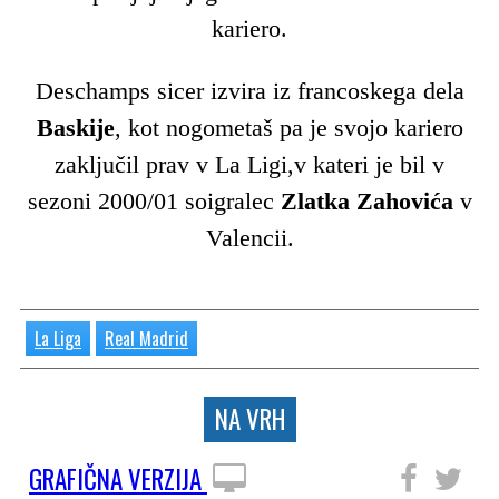
kariero.
Deschamps sicer izvira iz francoskega dela
Baskije
, kot nogometaš pa je svojo kariero
zaključil prav v La Ligi,v kateri je bil v
sezoni 2000/01 soigralec
Zlatka Zahovića
v
Valencii.
La Liga
Real Madrid
NA VRH
GRAFIČNA VERZIJA
SLEDITE NAM