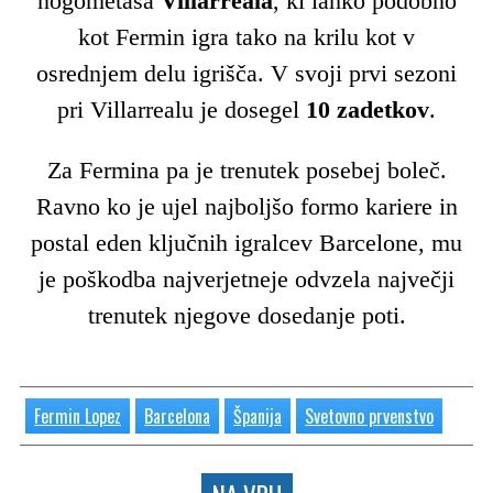
nogometaša
Villarreala
, ki lahko podobno
kot Fermin igra tako na krilu kot v
osrednjem delu igrišča. V svoji prvi sezoni
pri Villarrealu je dosegel
10 zadetkov
.
Za Fermina pa je trenutek posebej boleč.
Ravno ko je ujel najboljšo formo kariere in
postal eden ključnih igralcev Barcelone, mu
je poškodba najverjetneje odvzela največji
trenutek njegove dosedanje poti.
Fermin Lopez
Barcelona
Španija
Svetovno prvenstvo