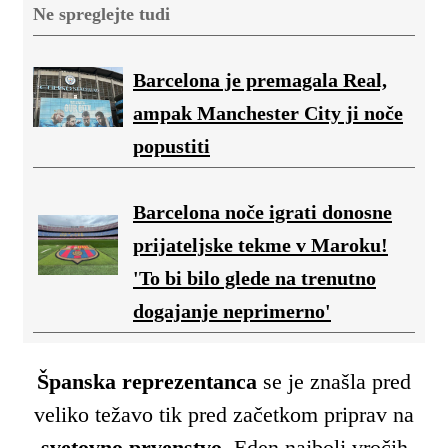
Ne spreglejte tudi
Barcelona je premagala Real,
ampak Manchester City ji noče
popustiti
Barcelona noče igrati donosne
prijateljske tekme v Maroku!
'To bi bilo glede na trenutno
dogajanje neprimerno'
Španska reprezentanca
se je znašla pred
veliko težavo tik pred začetkom priprav na
svetovno prvenstvo
. Eden najbolj vročih