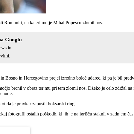
ti Romuniji, na kateri mu je Mihai Popescu zlomil nos.
na Googlu
ews in
vimi.
in Bosno in Hercegovino prejel izredno boleč udarec, ki pa je bil pred
močjo brcnil v obraz ter mu pri tem zlomil nos. Džeko je celo zdržal na 
rehude.
 kot da je pravkar zapustil boksarski ring.
ekaj fotografij ostalih poškodb, ki jih je na igrišču staknil v zadnjem čas