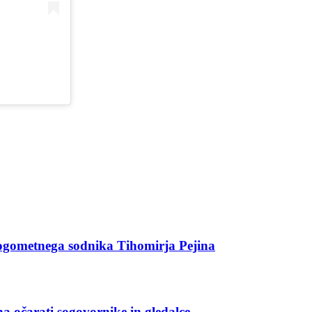
ogometnega sodnika Tihomirja Pejina
na očarati sogovornike in gledalce