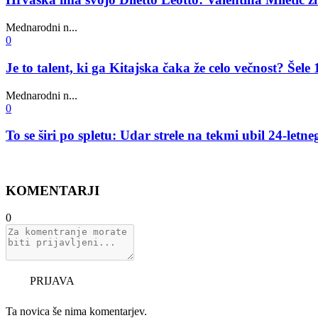
Mednarodni n...
0
Je to talent, ki ga Kitajska čaka že celo večnost? Še
Mednarodni n...
0
To se širi po spletu: Udar strele na tekmi ubil 24-letn
KOMENTARJI
0
PRIJAVA
Ta novica še nima komentarjev.