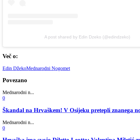
A post shared by Edin Dzeko (@edindzeko)
Več o:
Edin Džeko
Mednarodni Nogomet
Povezano
Mednarodni n...
0
Škandal na Hrvaškem! V Osijeku pretepli znanega n
Mednarodni n...
0
Hrvaška ima svojo Diletto Leotto: Valentina Miletić z