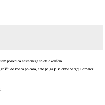
vsem posledica nesrečnega spleta okoliščin.
igrišču do konca polčasa, nato pa ga je selektor Sergej Barbarez
u.