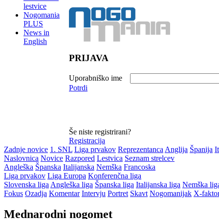
lestvice
Nogomania
PLUS
News in
English
PRIJAVA
Uporabniško ime
Potrdi
Še niste registrirani?
Registracija
Zadnje novice
1. SNL
Liga prvakov
Reprezentanca
Anglija
Španija
I
Naslovnica
Novice
Razpored
Lestvica
Seznam strelcev
Angleška
Španska
Italijanska
Nemška
Francoska
Liga prvakov
Liga Europa
Konferenčna liga
Slovenska liga
Angleška liga
Španska liga
Italijanska liga
Nemška lig
Fokus
Ozadja
Komentar
Intervju
Portret
Skavt
Nogomanijak
X-fakto
Mednarodni nogomet