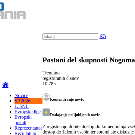
Išči
Postani del skupnosti Nogom
Trenutno
registriranih članov
10.785
Novice
Komentiranje novic
SP 2026
1. SNL
Evropske lige
Dodajanje priljubljenih novic
Evropski
pokali
Z registracijo dobite dostop do komentiranja vse
Reprezentanca
dostop do želenih vsebin ter spremljate diskusije
Rezultati in