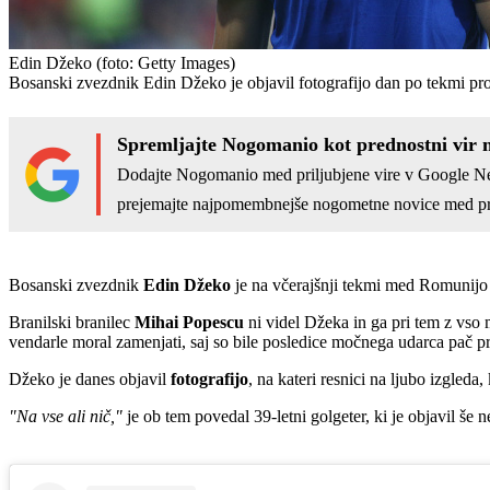
Edin Džeko
(foto: Getty Images)
Bosanski zvezdnik Edin Džeko je objavil fotografijo dan po tekmi pro
Spremljajte Nogomanio kot prednostni vir 
Dodajte Nogomanio med priljubjene vire v Google N
prejemajte najpomembnejše nogometne novice med pr
Bosanski zvezdnik
Edin Džeko
je na včerajšnji tekmi med Romunijo 
Branilski branilec
Mihai Popescu
ni videl Džeka in ga pri tem z vso 
vendarle moral zamenjati, saj so bile posledice močnega udarca pač p
Džeko je danes objavil
fotografijo
, na kateri resnici na ljubo izgleda,
"Na vse ali nič,"
je ob tem povedal 39-letni golgeter, ki je objavil še n