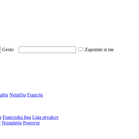
Geslo
Zapomni si me
talija
Nemčija
Francija
a
Francoska liga
Liga prvakov
r
Nostalgija
Pogovor