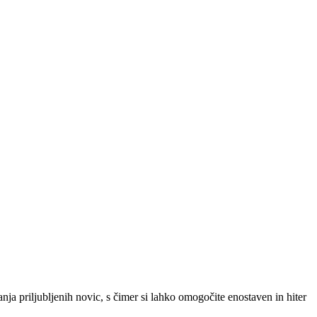
SLO
|
SRB
|
ENG
ja priljubljenih novic, s čimer si lahko omogočite enostaven in hiter