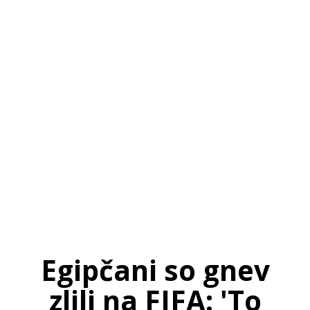
SI
|
RS
|
EN
Egipčani so gnev
zlili na FIFA: 'To