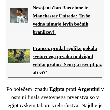
Nesojeni član Barcelone in
Manchester Uniteda: 'In še
vedno nimajo levih bočnih
branilcev!'
Francoz prodal repliko pokala
svetovnega prvaka in dvignil
veliko prahu: 'Sem ga osvojil jaz
ali vi?'
Po bolečem izpadu
Egipta
proti
Argentini
v
osmini finala svetovnega prvenstva so v
egiptovskem taboru vrela čustva. Najdlje je