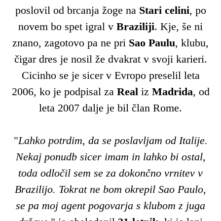
poslovil od brcanja žoge na
Stari celini
, po
novem bo spet igral v
Braziliji
. Kje, še ni
znano, zagotovo pa ne pri
Sao Paulu
, klubu,
čigar dres je nosil že dvakrat v svoji karieri.
Cicinho se je sicer v Evropo preselil leta
2006, ko je podpisal za
Real
iz
Madrida
, od
leta 2007 dalje je bil član Rome.
"
Lahko potrdim, da se poslavljam od Italije.
Nekaj ponudb sicer imam in lahko bi ostal,
toda odločil sem se za dokončno vrnitev v
Brazilijo. Tokrat ne bom okrepil Sao Paulo,
se pa moj agent pogovarja s klubom z juga