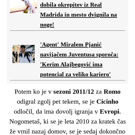
dobila okrepitev iz Real
Madrida in mesto dvignila na
noge!
'Agent' Miralem Pjanić
navijačem Juventusa sporoča:
'Kerim Alajbegović ima
potencial za veliko kariero'
Potem ko je v
sezoni 2011/12
za
Romo
odigral zgolj pet tekem, se je
Cicinho
odločil, da ima dovolj igranja v
Evropi
.
Nogometaš, ki se je leta 2010 za kratek čas
že vrnil nazaj domov, se je sedaj dokončno