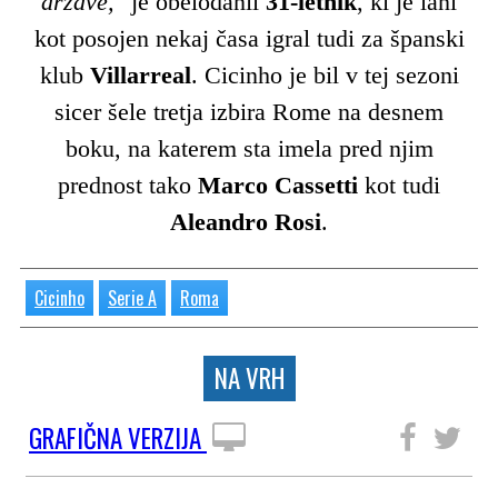
države,
" je obelodanil
31-letnik
, ki je lani
kot posojen nekaj časa igral tudi za španski
klub
Villarreal
. Cicinho je bil v tej sezoni
sicer šele tretja izbira Rome na desnem
boku, na katerem sta imela pred njim
prednost tako
Marco Cassetti
kot tudi
Aleandro Rosi
.
Cicinho
Serie A
Roma
NA VRH
GRAFIČNA VERZIJA
SLEDITE NAM