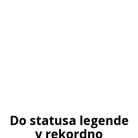
SI
|
RS
|
EN
Do statusa legende
v rekordno