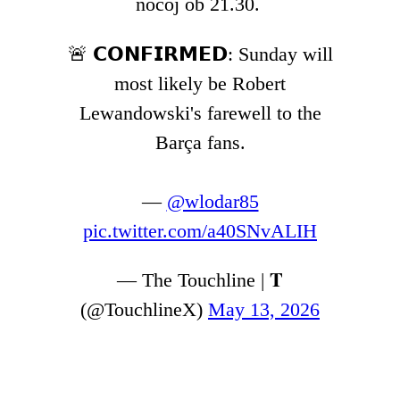
nocoj ob 21.30.
🚨 𝗖𝗢𝗡𝗙𝗜𝗥𝗠𝗘𝗗: Sunday will
most likely be Robert
Lewandowski's farewell to the
Barça fans.
—
@wlodar85
pic.twitter.com/a40SNvALIH
— The Touchline | 𝐓
(@TouchlineX)
May 13, 2026