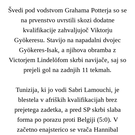
Švedi pod vodstvom Grahama Potterja so se
na prvenstvo uvrstili skozi dodatne
kvalifikacije zahvaljujoč Viktorju
Gyökeresu. Stavijo na napadalni dvojec
Gyökeres-Isak, a njihova obramba z
Victorjem Lindelöfom skrbi navijače, saj so
prejeli gol na zadnjih 11 tekmah.
Tunizija, ki jo vodi Sabri Lamouchi, je
blestela v afriških kvalifikacijah brez
prejetega zadetka, a pred SP skrbi slaba
forma po porazu proti Belgiji (5:0). V
začetno enajsterico se vrača Hannibal