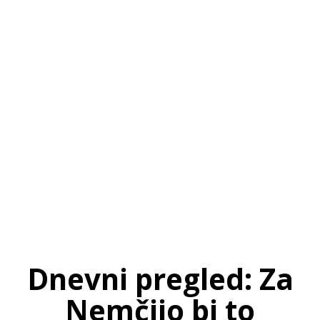
SI
|
RS
|
EN
Dnevni pregled: Za
Nemčijo bi to