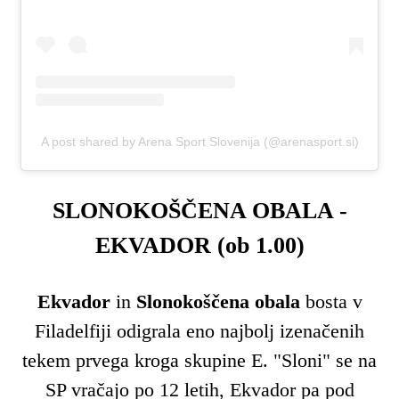
A post shared by Arena Sport Slovenija (@arenasport.si)
SLONOKOŠČENA OBALA -
EKVADOR (ob 1.00)
Ekvador
in
Slonokoščena obala
bosta v
Filadelfiji odigrala eno najbolj izenačenih
tekem prvega kroga skupine E. "Sloni" se na
SP vračajo po 12 letih, Ekvador pa pod