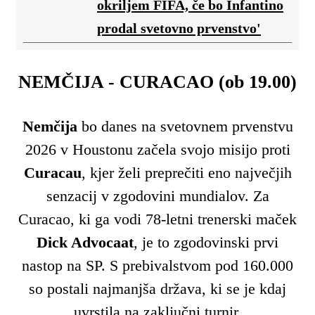
okriljem FIFA, če bo Infantino
prodal svetovno prvenstvo'
NEMČIJA - CURACAO (ob 19.00)
Nemčija
bo danes na svetovnem prvenstvu
2026 v Houstonu začela svojo misijo proti
Curacau
, kjer želi preprečiti eno največjih
senzacij v zgodovini mundialov. Za
Curacao, ki ga vodi 78-letni trenerski maček
Dick Advocaat
, je to zgodovinski prvi
nastop na SP. S prebivalstvom pod 160.000
so postali najmanjša država, ki se je kdaj
uvrstila na zaključni turnir.