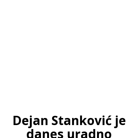
SI
|
RS
|
EN
Dejan Stanković je
danes uradno