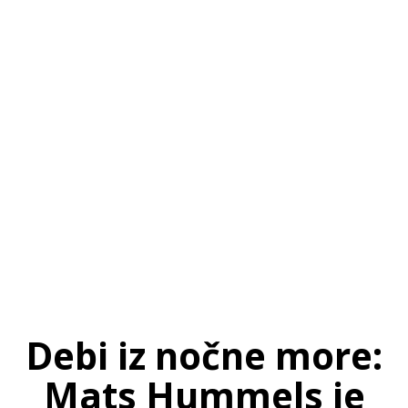
SI
|
RS
|
EN
Debi iz nočne more:
Mats Hummels je