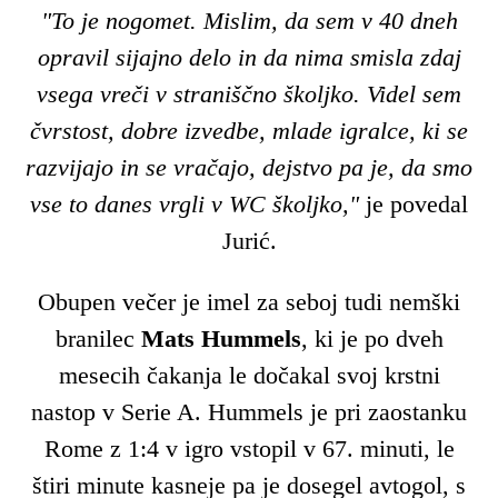
"To je nogomet. Mislim, da sem v 40 dneh
opravil sijajno delo in da nima smisla zdaj
vsega vreči v straniščno školjko. Videl sem
čvrstost, dobre izvedbe, mlade igralce, ki se
razvijajo in se vračajo, dejstvo pa je, da smo
vse to danes vrgli v WC školjko,"
je povedal
Jurić.
Obupen večer je imel za seboj tudi nemški
branilec
Mats Hummels
, ki je po dveh
mesecih čakanja le dočakal svoj krstni
nastop v Serie A. Hummels je pri zaostanku
Rome z 1:4 v igro vstopil v 67. minuti, le
štiri minute kasneje pa je dosegel avtogol, s