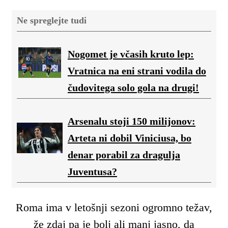
Ne spreglejte tudi
Nogomet je včasih kruto lep:
Vratnica na eni strani vodila do
čudovitega solo gola na drugi!
Arsenalu stoji 150 milijonov:
Arteta ni dobil Viniciusa, bo
denar porabil za dragulja
Juventusa?
Roma ima v letošnji sezoni ogromno težav,
že zdaj pa je bolj ali manj jasno, da