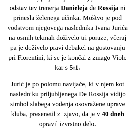
odstavitev trenerja
Danieleja
de
Rossija
ni
prinesla želenega učinka. Moštvo je pod
vodstvom njegovega naslednika Ivana Jurića
na osmih tekmah doživelo tri poraze, včeraj
pa je doživelo pravi debakel na gostovanju
pri Fiorentini, ki se je končal z zmago Viole
kar s
5:1.
Jurić je po polomu navijače, ki v njem kot
nasledniku priljubljenega De Rossija vidijo
simbol slabega vodenja osovražene uprave
kluba, presenetil z izjavo, da je v
40 dneh
opravil izvrstno delo.