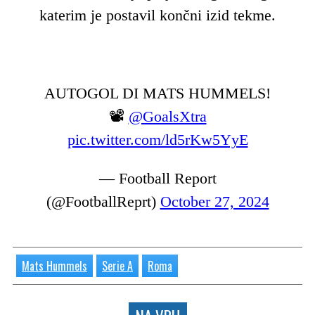
katerim je postavil končni izid tekme.
AUTOGOL DI MATS HUMMELS!
📽️
@GoalsXtra
pic.twitter.com/ld5rKw5YyE
— Football Report
(@FootballReprt)
October 27, 2024
Mats Hummels
Serie A
Roma