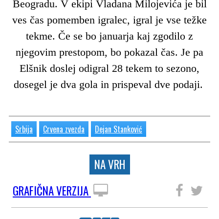
Beogradu. V ekipi Vladana Milojevića je bil
ves čas pomemben igralec, igral je vse težke
tekme. Če se bo januarja kaj zgodilo z
njegovim prestopom, bo pokazal čas. Je pa
Elšnik doslej odigral 28 tekem to sezono,
dosegel je dva gola in prispeval dve podaji.
Srbija
Crvena zvezda
Dejan Stanković
NA VRH
GRAFIČNA VERZIJA
SLEDITE NAM