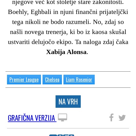
njegove več kot stoletje stare zakonitosti.
Boehly, Eghbali in njuni finančni prijateljčki
tega nikoli ne bodo razumeli. No, zdaj so
našli novega trenerja, ki bo iz kaosa skušal
ustvariti delujočo ekipo. Ta naloga zdaj čaka
Xabija Alonsa
.
Premier League
Chelsea
Liam Rosenior
NA VRH
GRAFIČNA VERZIJA
SLEDITE NAM