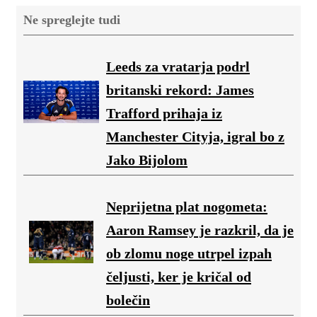
Ne spreglejte tudi
Leeds za vratarja podrl
britanski rekord: James
Trafford prihaja iz
Manchester Cityja, igral bo z
Jako Bijolom
Neprijetna plat nogometa:
Aaron Ramsey je razkril, da je
ob zlomu noge utrpel izpah
čeljusti, ker je kričal od
bolečin