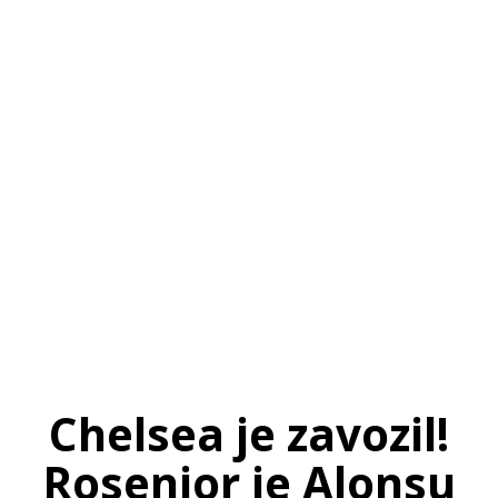
SI
|
RS
|
EN
Chelsea je zavozil!
Rosenior je Alonsu