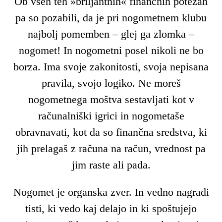
Ob vseh teh »briljantnih« finančnih potezah
pa so pozabili, da je pri nogometnem klubu
najbolj pomemben – glej ga zlomka –
nogomet! In nogometni posel nikoli ne bo
borza. Ima svoje zakonitosti, svoja nepisana
pravila, svojo logiko. Ne moreš
nogometnega moštva sestavljati kot v
računalniški igrici in nogometaše
obravnavati, kot da so finančna sredstva, ki
jih prelagaš z računa na račun, vrednost pa
jim raste ali pada.
Nogomet je organska zver. In vedno nagradi
tisti, ki vedo kaj delajo in ki spoštujejo