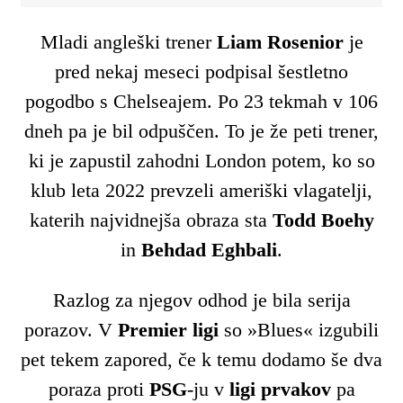
Mladi angleški trener
Liam Rosenior
je
pred nekaj meseci podpisal šestletno
pogodbo s Chelseajem. Po 23 tekmah v 106
dneh pa je bil odpuščen. To je že peti trener,
ki je zapustil zahodni London potem, ko so
klub leta 2022 prevzeli ameriški vlagatelji,
katerih najvidnejša obraza sta
Todd Boehy
in
Behdad Eghbali
.
Razlog za njegov odhod je bila serija
porazov. V
Premier ligi
so »Blues« izgubili
pet tekem zapored, če k temu dodamo še dva
poraza proti
PSG
-ju v
ligi prvakov
pa