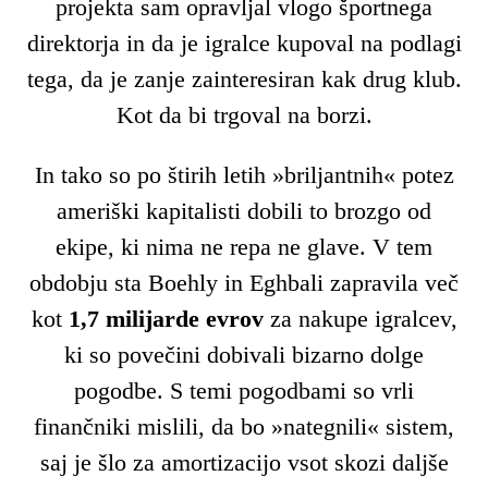
projekta sam opravljal vlogo športnega
direktorja in da je igralce kupoval na podlagi
tega, da je zanje zainteresiran kak drug klub.
Kot da bi trgoval na borzi.
In tako so po štirih letih »briljantnih« potez
ameriški kapitalisti dobili to brozgo od
ekipe, ki nima ne repa ne glave. V tem
obdobju sta Boehly in Eghbali zapravila več
kot
1,7 milijarde evrov
za nakupe igralcev,
ki so povečini dobivali bizarno dolge
pogodbe. S temi pogodbami so vrli
finančniki mislili, da bo »nategnili« sistem,
saj je šlo za amortizacijo vsot skozi daljše