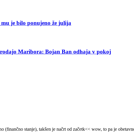
r mu je bilo ponujeno že julija
di prodajo Maribora: Bojan Ban odhaja v pokoj
no (finančno stanje), takšen je načrt od začetk<< wow, to pa je obetavn