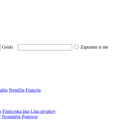
Geslo
Zapomni si me
talija
Nemčija
Francija
a
Francoska liga
Liga prvakov
r
Nostalgija
Pogovor