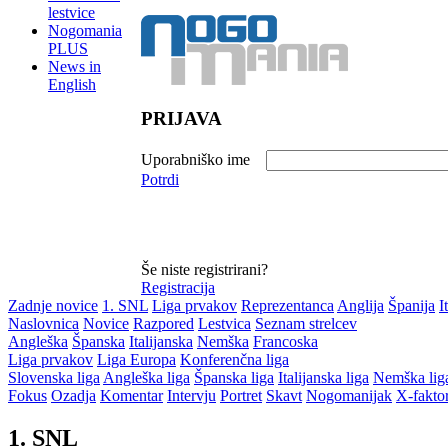
lestvice
Nogomania
PLUS
News in
English
PRIJAVA
Uporabniško ime
Potrdi
Še niste registrirani?
Registracija
Zadnje novice
1. SNL
Liga prvakov
Reprezentanca
Anglija
Španija
I
Naslovnica
Novice
Razpored
Lestvica
Seznam strelcev
Angleška
Španska
Italijanska
Nemška
Francoska
Liga prvakov
Liga Europa
Konferenčna liga
Slovenska liga
Angleška liga
Španska liga
Italijanska liga
Nemška lig
Fokus
Ozadja
Komentar
Intervju
Portret
Skavt
Nogomanijak
X-fakto
1. SNL