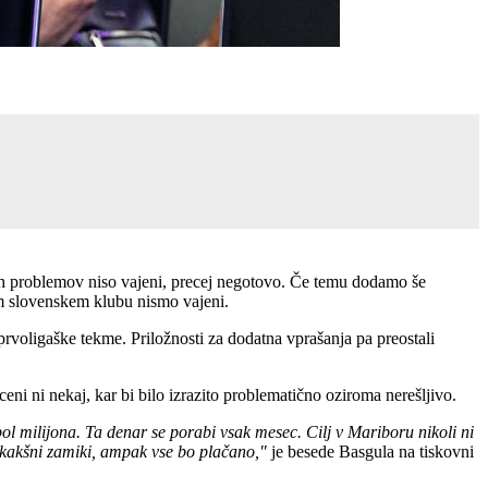
nih problemov niso vajeni, precej negotovo. Če temu dodamo še
šem slovenskem klubu nismo vajeni.
ša prvoligaške tekme. Priložnosti za dodatna vprašanja pa preostali
eni ni nekaj, kar bi bilo izrazito problematično oziroma nerešljivo.
pol milijona. Ta denar se porabi vsak mesec. Cilj v Mariboru nikoli ni
o kakšni zamiki, ampak vse bo plačano,"
je besede Basgula na tiskovni