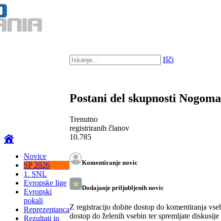
Išči
Postani del skupnosti Nogom
Trenutno
registriranih članov
10.785
Novice
Komentiranje novic
SP 2026
1. SNL
Evropske lige
Dodajanje priljubljenih novic
Evropski
pokali
Z registracijo dobite dostop do komentiranja vse
Reprezentanca
dostop do želenih vsebin ter spremljate diskusije
Rezultati in