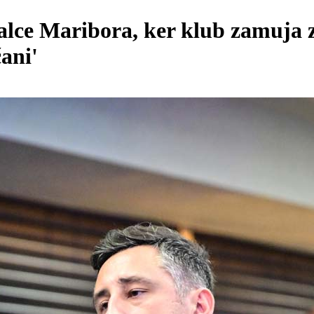
alce Maribora, ker klub zamuja z 
ani'