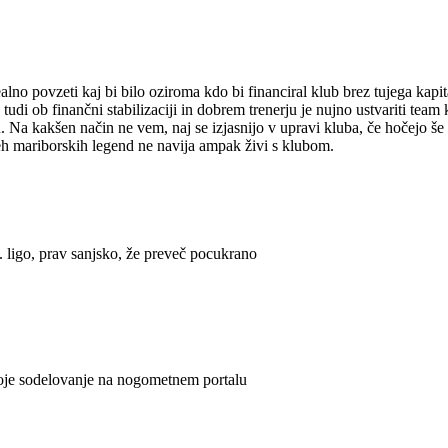
realno povzeti kaj bi bilo oziroma kdo bi financiral klub brez tujega kapi
di ob finančni stabilizaciji in dobrem trenerju je nujno ustvariti team k
Na kakšen način ne vem, naj se izjasnijo v upravi kluba, če hočejo še 
teh mariborskih legend ne navija ampak živi s klubom.
3. ligo, prav sanjsko, že preveč pocukrano
voje sodelovanje na nogometnem portalu