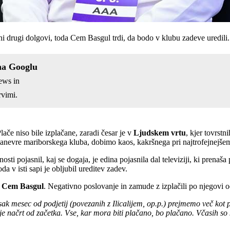
i drugi dolgovi, toda Cem Basgul trdi, da bodo v klubu zadeve uredili.
na Googlu
ews in
vimi.
ače niso bile izplačane, zaradi česar je v
Ljudskem vrtu
, kjer tovrst
R manevre mariborskega kluba, dobimo kaos, kakršnega pri najtrofejnej
nosti pojasnil, kaj se dogaja, je edina pojasnila dal televiziji, ki prena
oda v isti sapi je obljubil ureditev zadev.
u
Cem Basgul
. Negativno poslovanje in zamude z izplačili po njegovi oc
Vsak mesec od podjetij (povezanih z Ilicalijem, op.p.) prejmemo več kot 
 je načrt od začetka. Vse, kar mora biti plačano, bo plačano. Včasih s