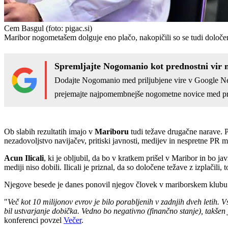
Cem Basgul
(foto: pigac.si)
Maribor nogometašem dolguje eno plačo, nakopičili so se tudi določen
Spremljajte Nogomanio kot prednostni vir 
Dodajte Nogomanio med priljubjene vire v Google N
prejemajte najpomembnejše nogometne novice med pr
Ob slabih rezultatih imajo v
Mariboru
tudi težave drugačne narave. Pl
nezadovoljstvo navijačev, pritiski javnosti, medijev in nespretne P
Acun Ilicali
, ki je obljubil, da bo v kratkem prišel v Maribor in bo jav
mediji niso dobili. Ilicali je priznal, da so določene težave z izplačili, t
Njegove besede je danes ponovil njegov človek v mariborskem klub
"
Več kot 10 milijonov evrov je bilo porabljenih v zadnjih dveh letih. 
bil ustvarjanje dobička. Vedno bo negativno (finančno stanje), takšen
konferenci povzel
Večer
.