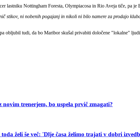
icer lastniku Nottingham Foresta, Olympiacosa in Rio Aveja tiče, pa je
nič stikov, ni nobenih pogajanj in nikoli ni bilo namere za prodajo klub
pa obljubil tudi, da bo Maribor skušal privabiti določene "lokalne" ljudi,
z novim trenerjem, bo uspela prvič zmagati?
da želi še več: 'Dlje časa želimo trajati v dobri izvedb