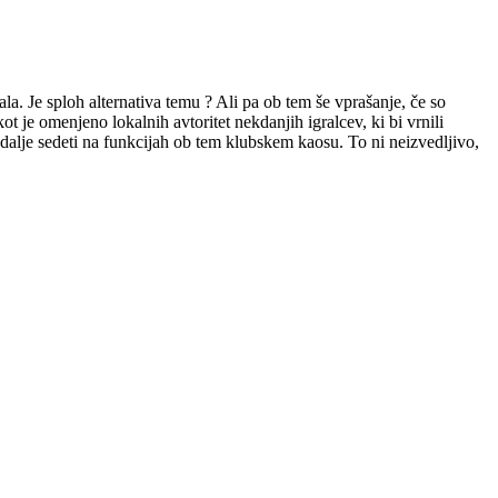
tala. Je sploh alternativa temu ? Ali pa ob tem še vprašanje, če so
ot je omenjeno lokalnih avtoritet nekdanjih igralcev, ki bi vrnili
dalje sedeti na funkcijah ob tem klubskem kaosu. To ni neizvedljivo,