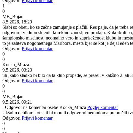
Odgovori
Prijavi komentar
1
0
MB_Bojan
8.5.2026, 18:29
Slabi so obeti, ko se začne zamujanje s plačili. Res pa je, da je treba 
odgovorni v klubu sklenili korektno zanesljivo prodajo. Kakorkoli pa, tu
šampionsko miselnost, neomajno vero in zapriseženost klubu in mestu. 
to je zahteva nogometnega Maribora, mesta kjer se kot je dejal eden 
Odgovori
Prijavi komentar
0
0
Kocka_Mraza
9.5.2026, 03:23
uh ,kako sladko bi bilo da ta klub propade, se preseli v kakšno 2. ali 
Odgovori
Prijavi komentar
0
0
MB_Bojan
9.5.2026, 09:21
- Odgovor na komentar osebe Kocka_Mraza
Poglej komentar
takšnim debilom kot si ti bi morali odgovorni nemudoma preprečiti t
Odgovori
Prijavi komentar
0
0