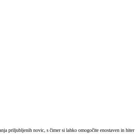
SLO
|
SRB
|
ENG
ja priljubljenih novic, s čimer si lahko omogočite enostaven in hiter