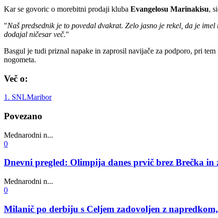
Kar se govoric o morebitni prodaji kluba
Evangelosu Marinakisu
, s
"
Naš predsednik je to povedal dvakrat. Zelo jasno je rekel, da je imel 
dodajal ničesar več.
"
Basgul je tudi priznal napake in zaprosil navijače za podporo, pri tem 
nogometa.
Več o:
1. SNL
Maribor
Povezano
Mednarodni n...
0
Dnevni pregled: Olimpija danes prvič brez Brečka in 
Mednarodni n...
0
Milanič po derbiju s Celjem zadovoljen z napredkom, to