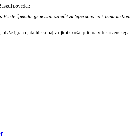
 Basgul povedal:
a. Vse te špekulacije je sam označil za 'operacijo' in k temu ne bom
 bivše igralce, da bi skupaj z njimi skušal priti na vrh slovenskega
i'