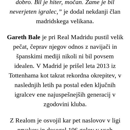
dobro. Bil je hiter, močan. Zame je bil
neverjeten igralec,”
je dodal nekdanji član
madridskega velikana.
Gareth Bale
je pri Real Madridu pustil velik
pečat, čeprav njegov odnos z navijači in
španskimi mediji nikoli ni bil povsem
idealen. V Madrid je prišel leta 2013 iz
Tottenhama kot takrat rekordna okrepitev, v
naslednjih letih pa postal eden ključnih
igralcev ene najuspešnejših generacij v
zgodovini kluba.
Z Realom je osvojil kar pet naslovov v ligi
prvakov in dosegel 106 golov v vseh