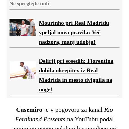
Ne spreglejte tudi
Mourinho pri Real Madridu
vpeljal nova pravila: Več
nadzora, manj udobja!
Delirij pri sosedih: Fiorentina
dobila okrepitev iz Real
Madrida in mesto dvignila na
noge!
Casemiro
je v pogovoru za kanal
Rio
Ferdinand Presents
na YouTubu podal
zanimivo oceno nekdanjih soigralcev pri