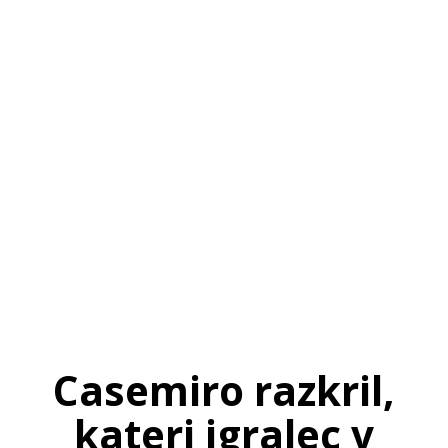
SI
|
RS
|
EN
Casemiro razkril,
kateri igralec v