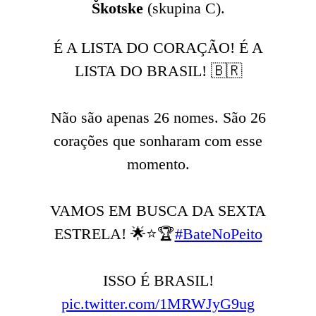
Škotske
(skupina C).
É A LISTA DO CORAÇÃO! É A
LISTA DO BRASIL! 🇧🇷
Não são apenas 26 nomes. São 26
corações que sonharam com esse
momento.
VAMOS EM BUSCA DA SEXTA
ESTRELA! 🌟⭐🏆
#BateNoPeito
ISSO É BRASIL!
pic.twitter.com/1MRWJyG9ug