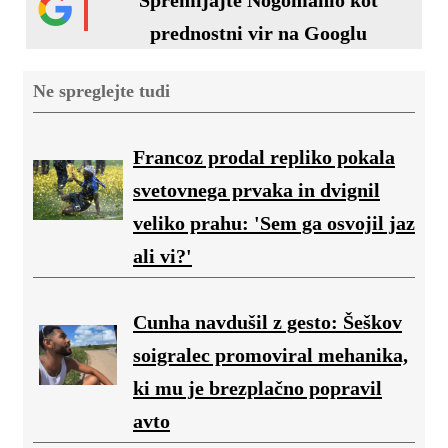
Spremljajte Nogomanio kot
prednostni vir na Googlu
Ne spreglejte tudi
Francoz prodal repliko pokala
svetovnega prvaka in dvignil
veliko prahu: 'Sem ga osvojil jaz
ali vi?'
Cunha navdušil z gesto: Šeškov
soigralec promoviral mehanika,
ki mu je brezplačno popravil
avto