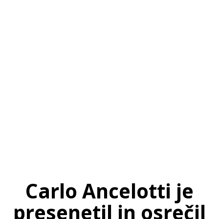
SI
|
RS
|
EN
Carlo Ancelotti je
presenetil in osrečil