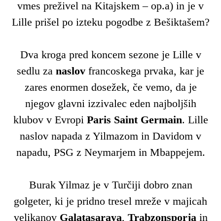
vmes preživel na Kitajskem – op.a) in je v
Lille prišel po izteku pogodbe z Bešiktašem?
Dva kroga pred koncem sezone je Lille v
sedlu za
naslov
francoskega prvaka, kar je
zares enormen dosežek, če vemo, da je
njegov glavni izzivalec eden najboljših
klubov v Evropi
Paris Saint Germain
. Lille
naslov napada z Yilmazom in Davidom v
napadu, PSG z Neymarjem in Mbappejem.
Burak Yilmaz je v Turčiji dobro znan
golgeter, ki je pridno tresel mreže v majicah
velikanov
Galatasaraya
,
Trabzonsporja
in