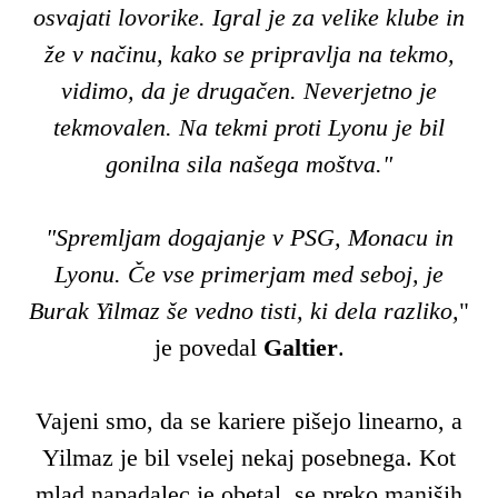
osvajati lovorike. Igral je za velike klube in
že v načinu, kako se pripravlja na tekmo,
vidimo, da je drugačen. Neverjetno je
tekmovalen. Na tekmi proti Lyonu je bil
gonilna sila našega moštva."
"Spremljam dogajanje v PSG, Monacu in
Lyonu. Če vse primerjam med seboj, je
Burak Yilmaz še vedno tisti, ki dela razliko,
"
je povedal
Galtier
.
Vajeni smo, da se kariere pišejo linearno, a
Yilmaz je bil vselej nekaj posebnega. Kot
mlad napadalec je obetal, se preko manjših