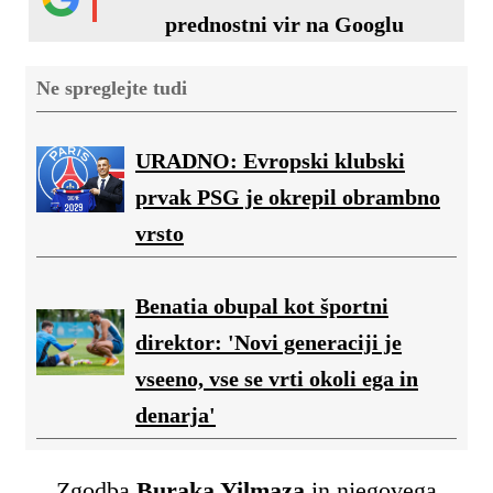
prednostni vir na Googlu
Ne spreglejte tudi
URADNO: Evropski klubski
prvak PSG je okrepil obrambno
vrsto
Benatia obupal kot športni
direktor: 'Novi generaciji je
vseeno, vse se vrti okoli ega in
denarja'
Zgodba
Buraka Yilmaza
in njegovega