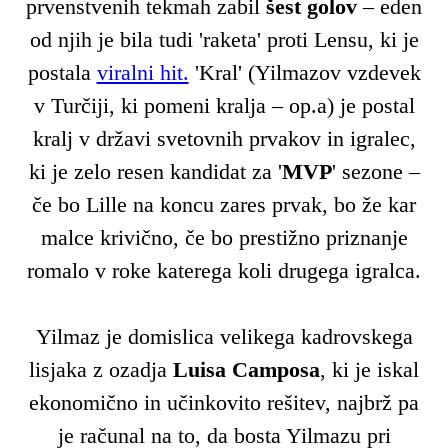
prvenstvenih tekmah zabil
šest golov
– eden
od njih je bila tudi 'raketa' proti Lensu, ki je
postala
viralni hit.
'Kral' (Yilmazov vzdevek
v Turčiji, ki pomeni kralja – op.a) je postal
kralj v državi svetovnih prvakov in igralec,
ki je zelo resen kandidat za '
MVP
' sezone –
če bo Lille na koncu zares prvak, bo že kar
malce krivično, če bo prestižno priznanje
romalo v roke katerega koli drugega igralca.
Yilmaz je domislica velikega kadrovskega
lisjaka z ozadja
Luisa Camposa
, ki je iskal
ekonomično in učinkovito rešitev, najbrž pa
je računal na to, da bosta Yilmazu pri