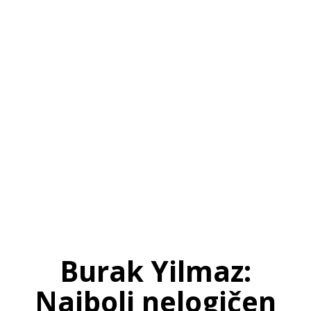
SI
|
RS
|
EN
Burak Yilmaz:
Najbolj nelogičen