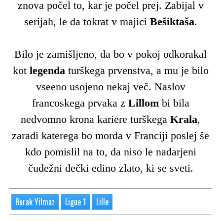
znova počel to, kar je počel prej. Zabijal v
serijah, le da tokrat v majici
Bešiktaša
.
Bilo je zamišljeno, da bo v pokoj odkorakal
kot
legenda
turškega prvenstva, a mu je bilo
vseeno usojeno nekaj več. Naslov
francoskega prvaka z
Lillom
bi bila
nedvomno krona kariere turškega
Krala
,
zaradi katerega bo morda v Franciji poslej še
kdo pomislil na to, da niso le nadarjeni
čudežni dečki edino zlato, ki se sveti.
Burak Yilmaz
Ligue 1
Lille