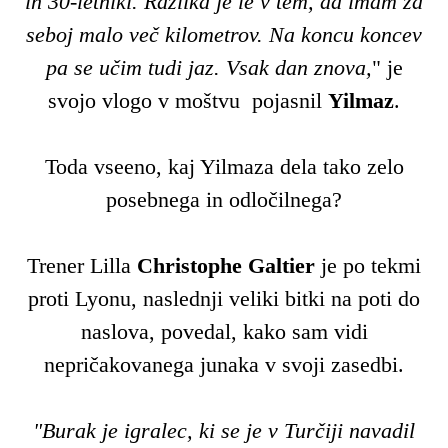
in 30-letniki. Razlika je le v tem, da imam za
seboj malo več kilometrov. Na koncu koncev
pa se učim tudi jaz. Vsak dan znova,
" je
svojo vlogo v moštvu pojasnil
Yilmaz
.
Toda vseeno, kaj Yilmaza dela tako zelo
posebnega in odločilnega?
Trener Lilla
Christophe Galtier
je po tekmi
proti Lyonu, naslednji veliki bitki na poti do
naslova, povedal, kako sam vidi
nepričakovanega junaka v svoji zasedbi.
"Burak je igralec, ki se je v Turčiji navadil