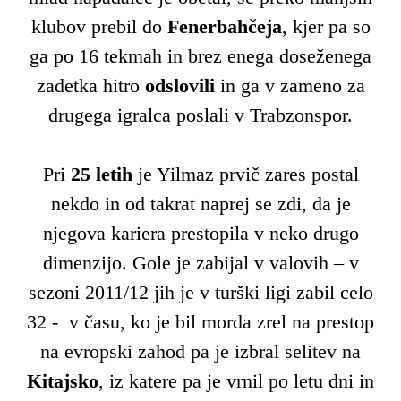
klubov prebil do
Fenerbahčeja
, kjer pa so
ga po 16 tekmah in brez enega doseženega
zadetka hitro
odslovili
in ga v zameno za
drugega igralca poslali v Trabzonspor.
Pri
25 letih
je Yilmaz prvič zares postal
nekdo in od takrat naprej se zdi, da je
njegova kariera prestopila v neko drugo
dimenzijo. Gole je zabijal v valovih – v
sezoni 2011/12 jih je v turški ligi zabil celo
32 - v času, ko je bil morda zrel na prestop
na evropski zahod pa je izbral selitev na
Kitajsko
, iz katere pa je vrnil po letu dni in