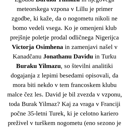
meteorskega vzpona v Lillu je primer
zgodbe, ki kaže, da o nogometu nikoli ne
bomo vedeli vsega. Ko je omenjeni klub
prejšnje poletje prodal odličnega Nigerijca
Victorja Osimhena
in zamenjavi našel v
Kanadčanu
Jonathanu Davidu
in Turku
Buraku Yilmazu
, so številni analitiki
dogajanja z lepimi besedami opisovali, da
mora biti nekdo v tem francoskem klubu
malce čez les. David je bil zvezda v vzponu,
toda Burak Yilmaz? Kaj za vraga v Franciji
počne 35-letni Turek, ki je celotno kariero
preživel v turškem nogometu (eno sezono je