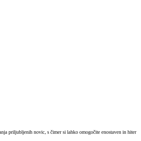
SLO
|
SRB
|
ENG
ja priljubljenih novic, s čimer si lahko omogočite enostaven in hiter