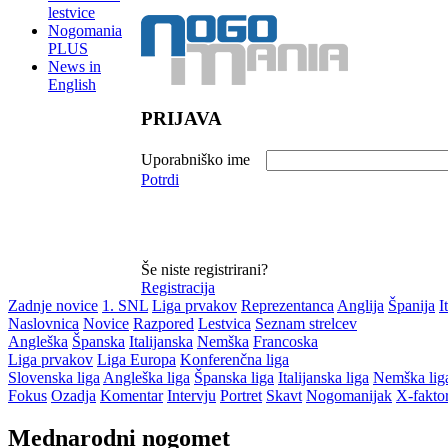
lestvice
Nogomania
PLUS
News in
English
PRIJAVA
Uporabniško ime
Potrdi
Še niste registrirani?
Registracija
Zadnje novice
1. SNL
Liga prvakov
Reprezentanca
Anglija
Španija
I
Naslovnica
Novice
Razpored
Lestvica
Seznam strelcev
Angleška
Španska
Italijanska
Nemška
Francoska
Liga prvakov
Liga Europa
Konferenčna liga
Slovenska liga
Angleška liga
Španska liga
Italijanska liga
Nemška lig
Fokus
Ozadja
Komentar
Intervju
Portret
Skavt
Nogomanijak
X-fakto
Mednarodni nogomet