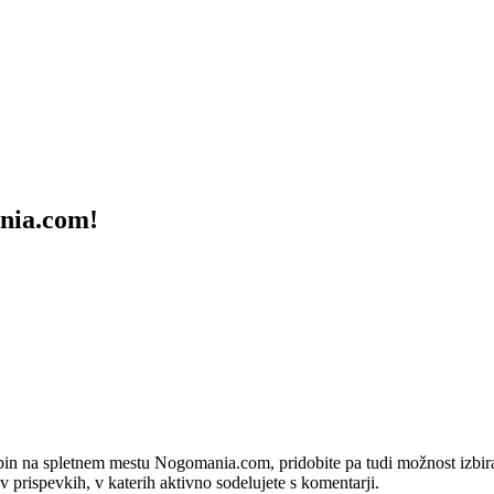
ania.com!
bin na spletnem mestu Nogomania.com, pridobite pa tudi možnost izbiran
 v prispevkih, v katerih aktivno sodelujete s komentarji.