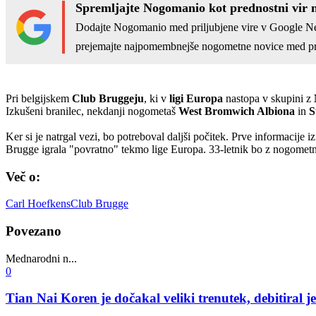
Spremljajte Nogomanio kot prednostni vir 
Dodajte Nogomanio med priljubjene vire v Google N
prejemajte najpomembnejše nogometne novice med pr
Pri belgijskem
Club Bruggeju
, ki v
ligi Europa
nastopa v skupini z
Izkušeni branilec, nekdanji nogometaš
West Bromwich Albiona
in
S
Ker si je natrgal vezi, bo potreboval daljši počitek. Prve informacije
Brugge igrala "povratno" tekmo lige Europa. 33-letnik bo z nogometn
Več o:
Carl Hoefkens
Club Brugge
Povezano
Mednarodni n...
0
Tian Nai Koren je dočakal veliki trenutek, debitiral j