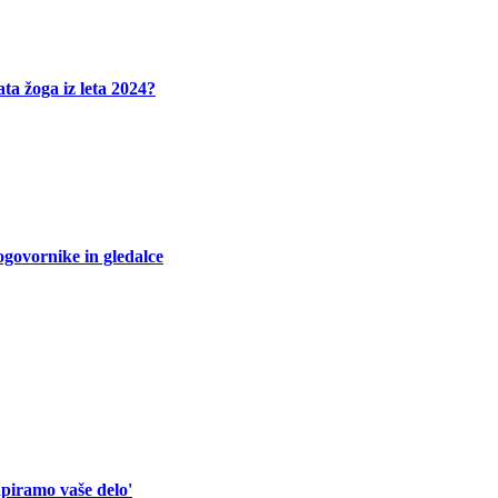
ta žoga iz leta 2024?
ogovornike in gledalce
piramo vaše delo'