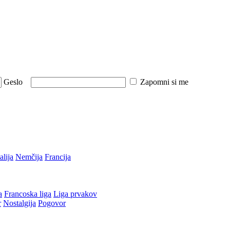
Geslo
Zapomni si me
talija
Nemčija
Francija
a
Francoska liga
Liga prvakov
r
Nostalgija
Pogovor