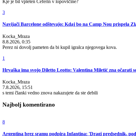
Kje je bil vpleten Čeferin v lopovščine?
3
Navijači Barcelone odštevajo: Kdaj bo na Camp Nou prispela Zla
Kocka_Mraza
8.8.2026, 0:35
Perez ni dovolj pameten da bi kupil igralca njegovega kova.
1
Hrvaška ima svojo Diletto Leotto: Valentina Miletić zna očarati s
Kocka_Mraza
7.8.2026, 15:51
s temi članki vedno znova nakazujete da ste debili
Najbolj komentirano
8
Argentina brez sramu podpira Infantina: 'Dragi predsednik, pod