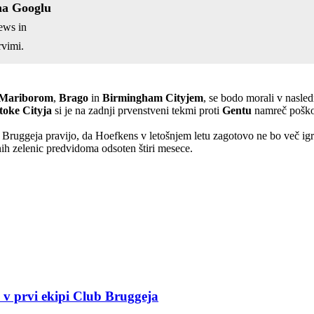
na Googlu
ews in
vimi.
Mariborom
,
Brago
in
Birmingham Cityjem
, se bodo morali v nasled
toke Cityja
si je na zadnji prvenstveni tekmi proti
Gentu
namreč poško
 iz Bruggeja pravijo, da Hoefkens v letošnjem letu zagotovo ne bo več ig
ih zelenic predvidoma odsoten štiri mesece.
e v prvi ekipi Club Bruggeja