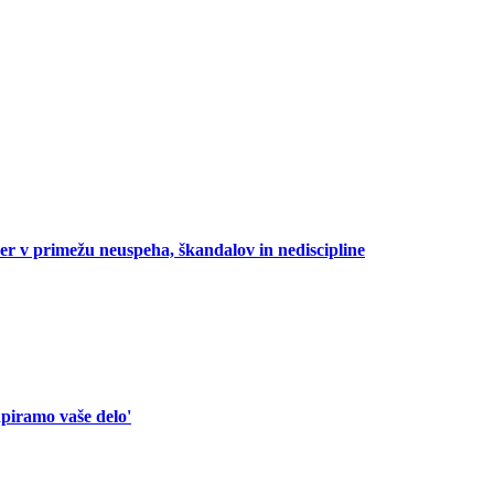
oper v primežu neuspeha, škandalov in nediscipline
piramo vaše delo'