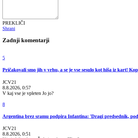
PREKLIČI
Shrani
Zadnji komentarji
5
Pričakovali smo jih v vrhu, a se je vse sesulo kot hiša iz kart! K
JCV21
8.8.2026, 0:57
V kaj vse je vpleten Jo jo?
8
Argentina brez sramu podpira Infantina: 'Dragi predsednik, pod
JCV21
8.8.2026, 0:51