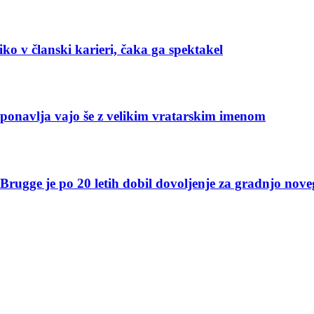
ko v članski karieri, čaka ga spektakel
 ponavlja vajo še z velikim vratarskim imenom
rugge je po 20 letih dobil dovoljenje za gradnjo nove