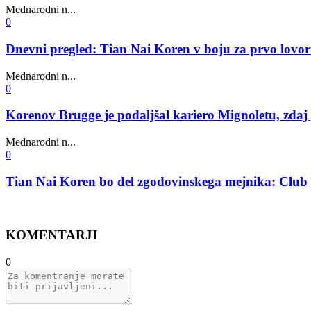
Mednarodni n...
0
Dnevni pregled: Tian Nai Koren v boju za prvo lovori
Mednarodni n...
0
Korenov Brugge je podaljšal kariero Mignoletu, zdaj
Mednarodni n...
0
Tian Nai Koren bo del zgodovinskega mejnika: Club B
KOMENTARJI
0