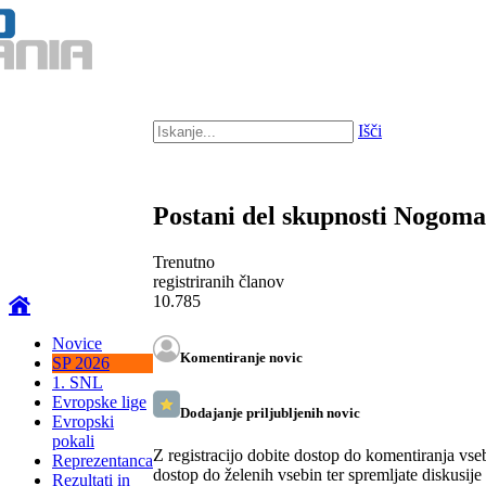
Išči
Postani del skupnosti Nogom
Trenutno
registriranih članov
10.785
Novice
Komentiranje novic
SP 2026
1. SNL
Evropske lige
Dodajanje priljubljenih novic
Evropski
pokali
Z registracijo dobite dostop do komentiranja vse
Reprezentanca
dostop do želenih vsebin ter spremljate diskusije
Rezultati in