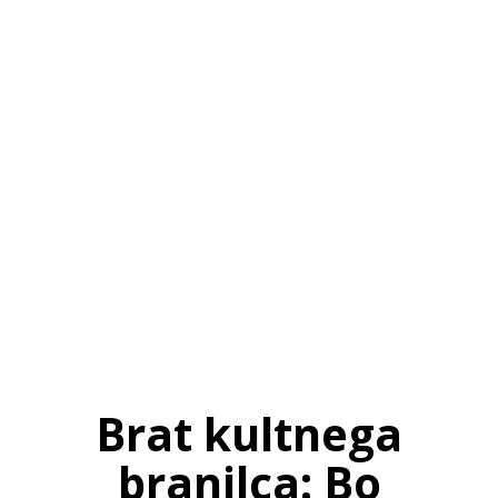
SI
|
RS
|
EN
Brat kultnega
branilca: Bo