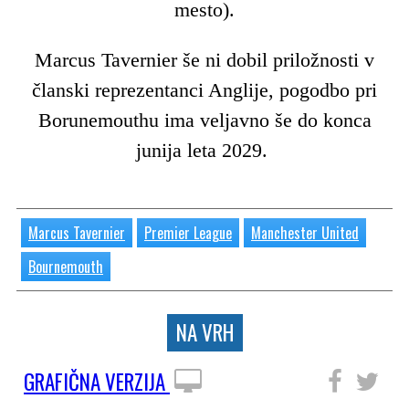
mesto).
Marcus Tavernier še ni dobil priložnosti v
članski reprezentanci Anglije, pogodbo pri
Borunemouthu ima veljavno še do konca
junija leta 2029.
Marcus Tavernier
Premier League
Manchester United
Bournemouth
NA VRH
GRAFIČNA VERZIJA
SLEDITE NAM