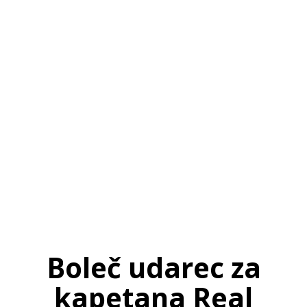
SI
|
RS
|
EN
Boleč udarec za
kapetana Real