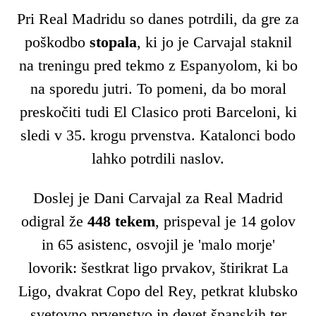
Pri Real Madridu so danes potrdili, da gre za
poškodbo
stopala
, ki jo je Carvajal staknil
na treningu pred tekmo z Espanyolom, ki bo
na sporedu jutri. To pomeni, da bo moral
preskočiti tudi El Clasico proti Barceloni, ki
sledi v 35. krogu prvenstva. Katalonci bodo
lahko potrdili naslov.
Doslej je Dani Carvajal za Real Madrid
odigral že
448 tekem
, prispeval je 14 golov
in 65 asistenc, osvojil je 'malo morje'
lovorik: šestkrat ligo prvakov, štirikrat La
Ligo, dvakrat Copo del Rey, petkrat klubsko
svetovno prvenstvo in devet španskih ter