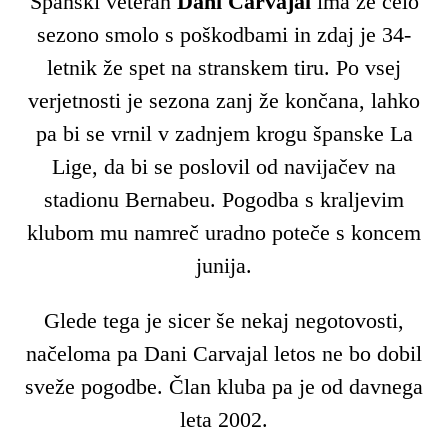
Španski veteran
Dani Carvajal
ima že celo
sezono smolo s poškodbami in zdaj je 34-
letnik že spet na stranskem tiru. Po vsej
verjetnosti je sezona zanj že končana, lahko
pa bi se vrnil v zadnjem krogu španske La
Lige, da bi se poslovil od navijačev na
stadionu Bernabeu. Pogodba s kraljevim
klubom mu namreč uradno poteče s koncem
junija.
Glede tega je sicer še nekaj negotovosti,
načeloma pa Dani Carvajal letos ne bo dobil
sveže pogodbe. Član kluba pa je od davnega
leta 2002.