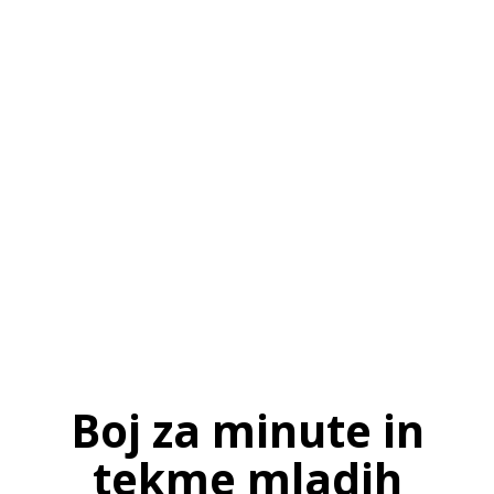
SI
|
RS
|
EN
Boj za minute in
tekme mladih