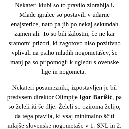
Nekateri klubi so to pravilo zlorabljali.
Mlade igralce so postavili v udarne
enajsterice, nato pa jih po nekaj sekundah
zamenjali. To so bili žalostni, če ne kar
sramotni prizori, ki zagotovo niso pozitivno
vplivali na psiho mladih nogometašev, še
manj pa so pripomogli k ugledu slovenske
lige in nogometa.
Nekateri posamezniki, izpostavljen je bil
predvsem direktor Olimpije
Igor Barišić
, pa
so želeli iti še dlje. Želeli so oziroma želijo,
da tega pravila, ki vsaj minimalno ščiti
mlajše slovenske nogometaše v 1. SNL in 2.