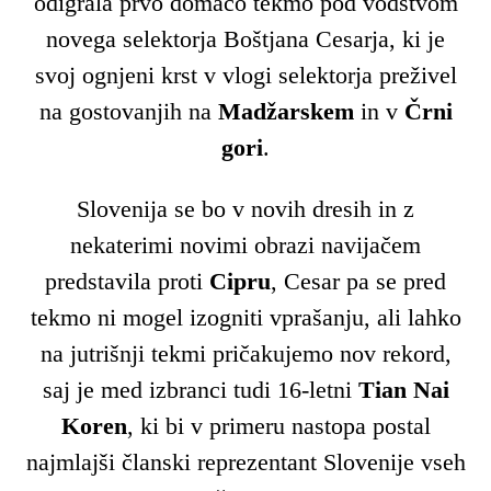
odigrala prvo domačo tekmo pod vodstvom
novega selektorja Boštjana Cesarja, ki je
svoj ognjeni krst v vlogi selektorja preživel
na gostovanjih na
Madžarskem
in v
Črni
gori
.
Slovenija se bo v novih dresih in z
nekaterimi novimi obrazi navijačem
predstavila proti
Cipru
, Cesar pa se pred
tekmo ni mogel izogniti vprašanju, ali lahko
na jutrišnji tekmi pričakujemo nov rekord,
saj je med izbranci tudi 16-letni
Tian Nai
Koren
, ki bi v primeru nastopa postal
najmlajši članski reprezentant Slovenije vseh