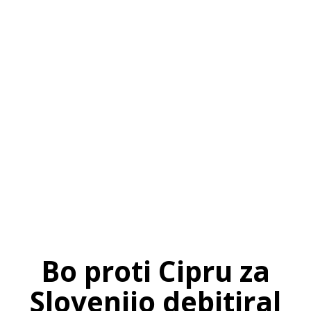
SI
|
RS
|
EN
Bo proti Cipru za
Slovenijo debitiral