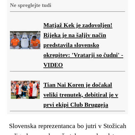
Ne spreglejte tudi
Matjaž Kek je zadovoljen!
Rijeka je na šaljiv način
predstavila slovensko
okrepitev: 'Vratarji so čudni' -
VIDEO
Tian Nai Koren je dočakal
veliki trenutek, debitiral je v
prvi ekipi Club Bruggeja
Slovenska reprezentanca bo jutri v Stožicah