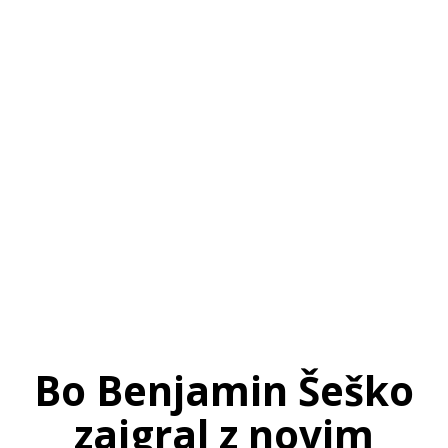
SI
|
RS
|
EN
Bo Benjamin Šeško
zaigral z novim