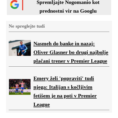
Spremljajte Nogomanio kot
prednostni vir na Googlu
Ne spreglejte tudi
Nasmeh do banke in nazaj:
Oliver Glasner bo drugi najbolje
plačani trener v Premier League
Emery želi 'popraviti' tudi
njega: Italijan s kočljivim
fetišem je na poti v Premier
League