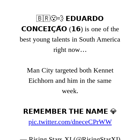
🇧🇷😮💨 𝗘𝗗𝗨𝗔𝗥𝗗𝗢
𝗖𝗢𝗡𝗖𝗘𝗜𝗖̧𝗔̃𝗢 (𝟭𝟲) is one of the
best young talents in South America
right now…
Man City targeted both Kennet
Eichhorn and him in the same
week.
𝗥𝗘𝗠𝗘𝗠𝗕𝗘𝗥 𝗧𝗛𝗘 𝗡𝗔𝗠𝗘 💎
pic.twitter.com/dneceCPrWW
— Rising Stars XI (@RisingStarXI)