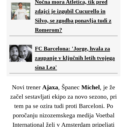
Nočna mora Atletica, tik pred
zdajci je izgubil Cucurello in
Silvo, se zgodba ponavlja tudi z
Romerom?
FC Barcelona: 'Jorge, hvala za
zaupanje v ključnih letih tvojega
sina Lea'
Novi trener
Ajaxa
, Španec
Míchel
, je že
začel sestavljati ekipo za novo sezono, pri
tem pa se ozira tudi proti Barceloni. Po
poročanju nizozemskega medija Voetbal
International želi v Amsterdam pripeljati