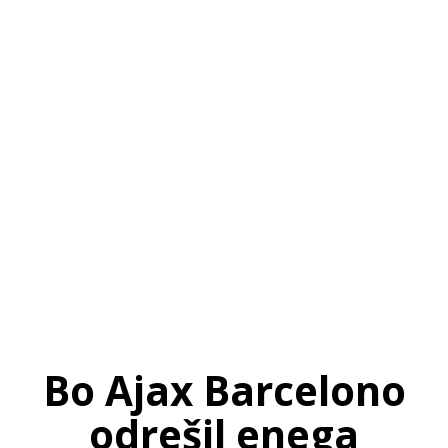
SI
|
RS
|
EN
Bo Ajax Barcelono
odrešil enega