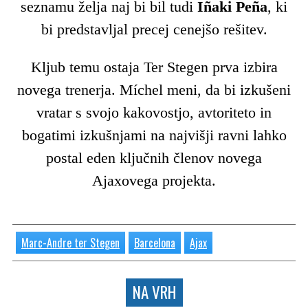
seznamu želja naj bi bil tudi
Iñaki Peña
, ki
bi predstavljal precej cenejšo rešitev.
Kljub temu ostaja Ter Stegen prva izbira
novega trenerja. Míchel meni, da bi izkušeni
vratar s svojo kakovostjo, avtoriteto in
bogatimi izkušnjami na najvišji ravni lahko
postal eden ključnih členov novega
Ajaxovega projekta.
Marc-Andre ter Stegen
Barcelona
Ajax
NA VRH