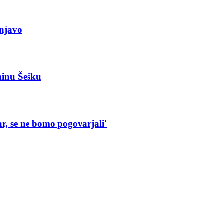
enjavo
minu Šešku
ar, se ne bomo pogovarjali'