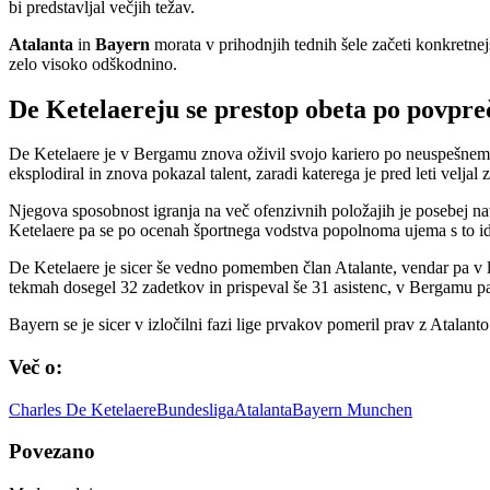
bi predstavljal večjih težav.
Atalanta
in
Bayern
morata v prihodnjih tednih šele začeti konkretnej
zelo visoko odškodnino.
De Ketelaereju se prestop obeta po povpre
De Ketelaere je v Bergamu znova oživil svojo kariero po neuspešne
eksplodiral in znova pokazal talent, zaradi katerega je pred leti velj
Njegova sposobnost igranja na več ofenzivnih položajih je posebej nav
Ketelaere pa se po ocenah športnega vodstva popolnoma ujema s to id
De Ketelaere je sicer še vedno pomemben član Atalante, vendar pa v let
tekmah dosegel 32 zadetkov in prispeval še 31 asistenc, v Bergamu pa
Bayern se je sicer v izločilni fazi lige prvakov pomeril prav z Atalan
Več o:
Charles De Ketelaere
Bundesliga
Atalanta
Bayern Munchen
Povezano