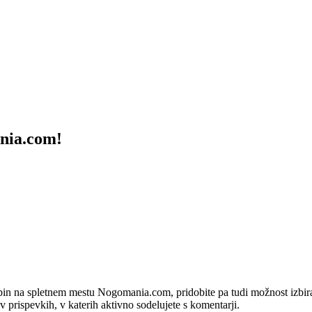
ania.com!
bin na spletnem mestu Nogomania.com, pridobite pa tudi možnost izbiran
 v prispevkih, v katerih aktivno sodelujete s komentarji.