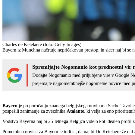
Charles de Ketelaere
(foto: Getty Images)
Bayern iz Munchna načrtuje nepričakovan prestop, in sicer naj bi se n
Spremljajte Nogomanio kot prednostni vir 
Dodajte Nogomanio med priljubjene vire v Google N
prejemajte najpomembnejše nogometne novice med pr
Bayern
je po poročanju znanega belgijskega novinarja Sache Tavolier
pospešili zanimanje za zvezdnika
Atalante
, ki velja za eno prioritet
Vodstvo Bayerna naj bi 25-letnega Belgijca videlo kot idealen profil 
Pomembna novica za Bayern je tudi ta, da naj bi De Ketelaere že dal