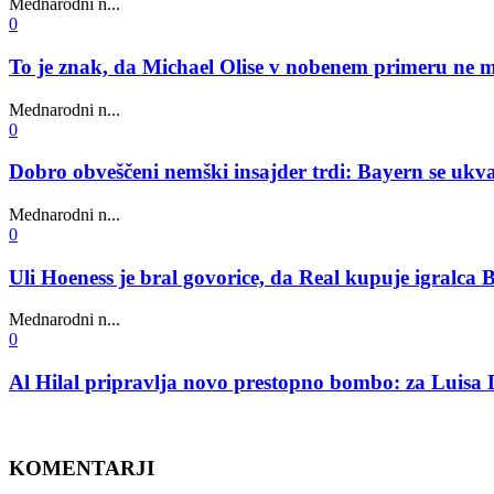
Mednarodni n...
0
To je znak, da Michael Olise v nobenem primeru ne m
Mednarodni n...
0
Dobro obveščeni nemški insajder trdi: Bayern se uk
Mednarodni n...
0
Uli Hoeness je bral govorice, da Real kupuje igralca 
Mednarodni n...
0
Al Hilal pripravlja novo prestopno bombo: za Luisa 
KOMENTARJI