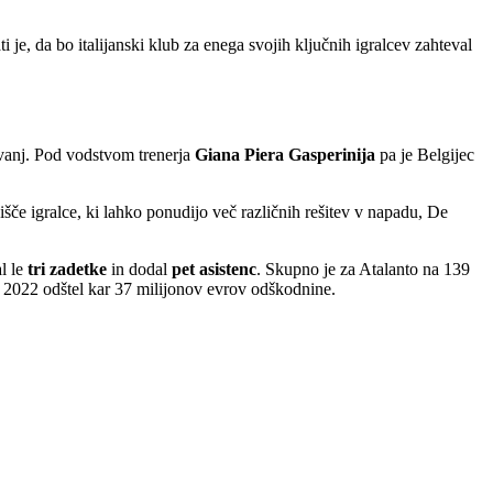
je, da bo italijanski klub za enega svojih ključnih igralcev zahteval
kovanj. Pod vodstvom trenerja
Giana Piera Gasperinija
pa je Belgijec
šče igralce, ki lahko ponudijo več različnih rešitev v napadu, De
l le
tri zadetke
in dodal
pet asistenc
. Skupno je za Atalanto na 139
a 2022 odštel kar 37 milijonov evrov odškodnine.