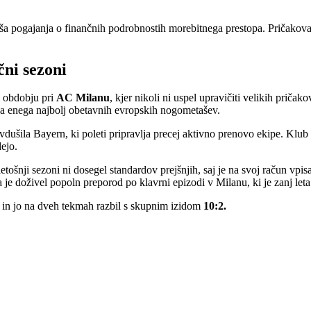
ša pogajanja o finančnih podrobnostih morebitnega prestopa. Pričakovati 
čni sezoni
m obdobju pri
AC Milanu
, kjer nikoli ni uspel upravičiti velikih priča
al za enega najbolj obetavnih evropskih nogometašev.
dušila Bayern, ki poleti pripravlja precej aktivno prenovo ekipe. Klub i
ejo.
ošnji sezoni ni dosegel standardov prejšnjih, saj je na svoj račun vpisa
 je doživel popoln preporod po klavrni epizodi v Milanu, ki je zanj let
to in jo na dveh tekmah razbil s skupnim izidom
10:2.