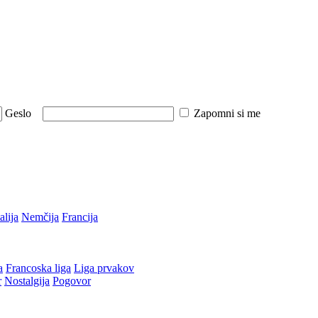
Geslo
Zapomni si me
talija
Nemčija
Francija
a
Francoska liga
Liga prvakov
r
Nostalgija
Pogovor