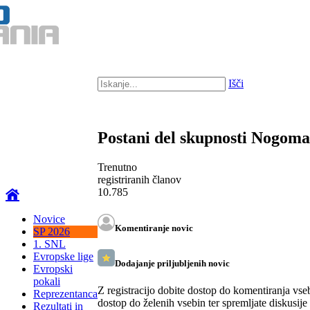
Išči
Postani del skupnosti Nogom
Trenutno
registriranih članov
10.785
Novice
Komentiranje novic
SP 2026
1. SNL
Evropske lige
Dodajanje priljubljenih novic
Evropski
pokali
Z registracijo dobite dostop do komentiranja vse
Reprezentanca
dostop do želenih vsebin ter spremljate diskusije
Rezultati in