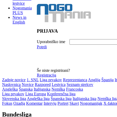
lestvice
Nogomania
PLUS
News in
English
PRIJAVA
Uporabniško ime
Potrdi
Še niste registrirani?
Registracija
Zadnje novice
1. SNL
Liga prvakov
Reprezentanca
Anglija
Španija
I
Naslovnica
Novice
Razpored
Lestvica
Seznam strelcev
Angleška
Španska
Italijanska
Nemška
Francoska
Liga prvakov
Liga Europa
Konferenčna liga
Slovenska liga
Angleška liga
Španska liga
Italijanska liga
Nemška lig
Fokus
Ozadja
Komentar
Intervju
Portret
Skavt
Nogomanijak
X-fakto
Bundesliga