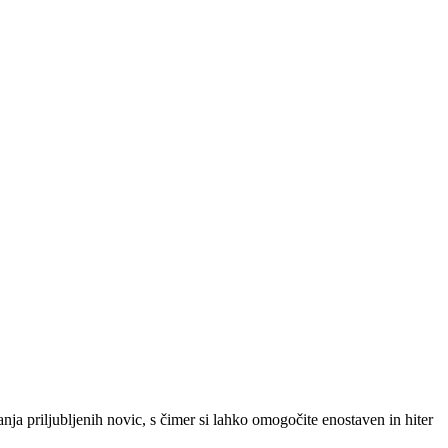
SLO
|
SRB
|
ENG
ja priljubljenih novic, s čimer si lahko omogočite enostaven in hiter