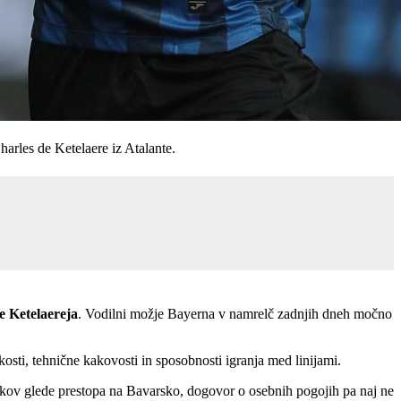
harles de Ketelaere iz Atalante.
e Ketelaereja
. Vodilni možje Bayerna v namrelč zadnjih dneh močno
osti, tehnične kakovosti in sposobnosti igranja med linijami.
žkov glede prestopa na Bavarsko, dogovor o osebnih pogojih pa naj ne