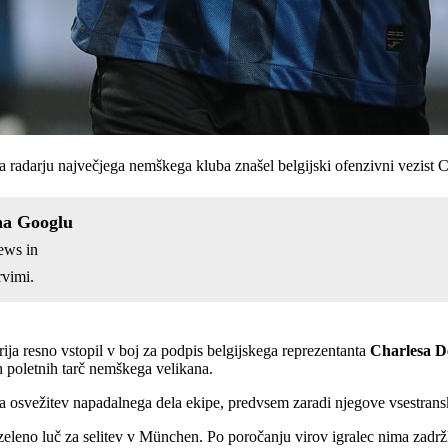
a radarju največjega nemškega kluba znašel belgijski ofenzivni vezist C
na Googlu
ews in
vimi.
ija resno vstopil v boj za podpis belgijskega reprezentanta
Charlesa D
nih poletnih tarč nemškega velikana.
za osvežitev napadalnega dela ekipe, predvsem zaradi njegove vsestransk
 zeleno luč za selitev v München. Po poročanju virov igralec nima zadr