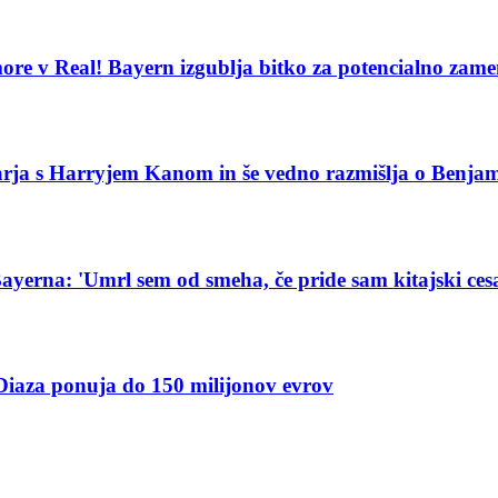
ore v Real! Bayern izgublja bitko za potencialno zam
varja s Harryjem Kanom in še vedno razmišlja o Benja
Bayerna: 'Umrl sem od smeha, če pride sam kitajski ces
Diaza ponuja do 150 milijonov evrov