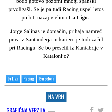
bodo gotovo pozorni mnogi španski
prvoligaši. Se je pa tudi Racing uspel letos
prebiti nazaj v elitno
La
Ligo
.
Jorge Salinas je domačin, prihaja namreč
prav iz Santanderja in kariero je tudi začel
pri Racingu. Se bo preselil iz Kantabrije v
Katalonijo?
La Liga
Racing
Barcelona
NA VRH
GRAFIČNA VERZIJA
SLEDITE NAM