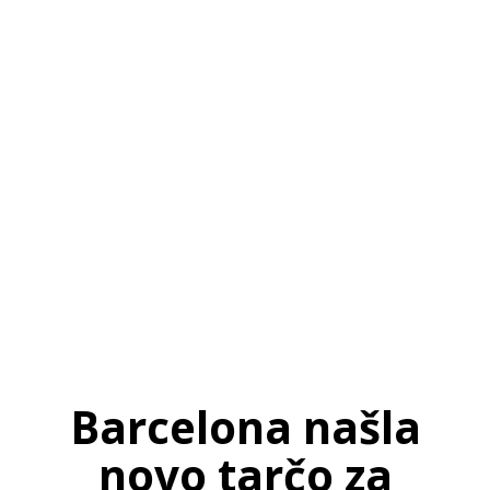
SI
|
RS
|
EN
Barcelona našla
novo tarčo za