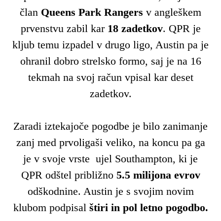
član
Queens Park Rangers
v angleškem
prvenstvu zabil kar
18 zadetkov
. QPR je
kljub temu izpadel v drugo ligo, Austin pa je
ohranil dobro strelsko formo, saj je na 16
tekmah na svoj račun vpisal kar deset
zadetkov.
Zaradi iztekajoče pogodbe je bilo zanimanje
zanj med prvoligaši veliko, na koncu pa ga
je v svoje vrste ujel Southampton, ki je
QPR odštel približno
5.5 milijona evrov
odškodnine. Austin je s svojim novim
klubom podpisal
štiri in pol letno pogodbo.