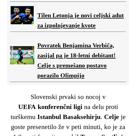
Tilen Letonja je novi celjski adut
za izpolnjevanje kvote
Povratek Benjamina Verbiča,
zasijal pa je 18-letni debitant!
Celje s premešano postavo
porazilo Olimpijo
Slovenski prvaki so nocoj v
UEFA konferenčni ligi
na delu proti
turškemu
Istanbul Basaksehirju
.
Celje
je
goste presenetilo že v peti minuti, ko je za