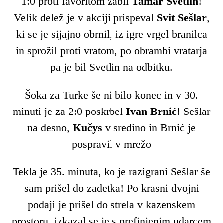
1:0 proti favoritom zabil
Tamar Svetlin
!
Velik delež je v akciji prispeval
Svit
Sešlar
,
ki se je sijajno obrnil, iz igre vrgel branilca
in sprožil proti vratom, po obrambi vratarja
pa je bil Svetlin na odbitku.
Šoka za Turke še ni bilo konec in v 30.
minuti je za 2:0 poskrbel
Ivan Brnić
! Sešlar
na desno,
Kučys
v sredino in Brnić je
pospravil v mrežo
Tekla je 35. minuta, ko je razigrani Sešlar še
sam prišel do zadetka! Po krasni dvojni
podaji je prišel do strela v kazenskem
prostoru, izkazal se je s prefinjenim udarcem