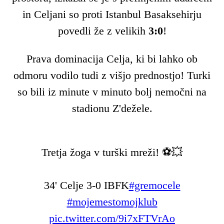
in Celjani so proti Istanbul Basaksehirju
povedli že z velikih
3:0
!
Prava dominacija Celja, ki bi lahko ob
odmoru vodilo tudi z višjo prednostjo! Turki
so bili iz minute v minuto bolj nemočni na
stadionu Z'dežele.
Tretja žoga v turški mreži! ⚽️💥
34' Celje 3-0 IBFK
#gremocele
#mojemestomojklub
pic.twitter.com/9i7xFTVrAo