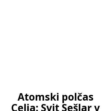
SI
|
RS
|
EN
Atomski polčas
Celja: Svit Sešlar v