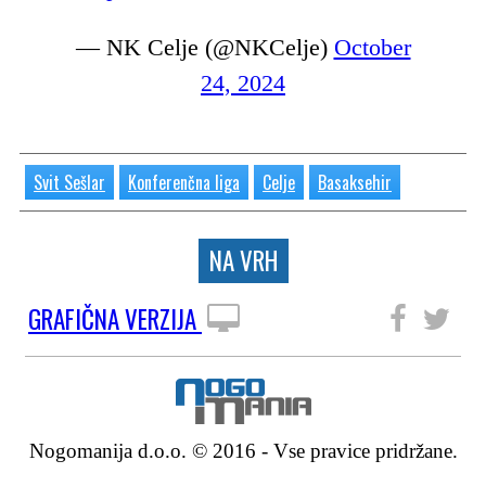
— NK Celje (@NKCelje)
October
24, 2024
Svit Sešlar
Konferenčna liga
Celje
Basaksehir
NA VRH
GRAFIČNA VERZIJA
SLEDITE NAM
Nogomanija d.o.o. © 2016 - Vse pravice pridržane.