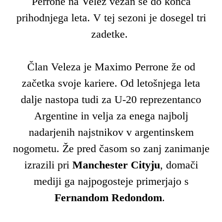
Perrone na Velez vezan še do konca
prihodnjega leta. V tej sezoni je dosegel tri
zadetke.
Član Veleza je Maximo Perrone že od
začetka svoje kariere. Od letošnjega leta
dalje nastopa tudi za U-20 reprezentanco
Argentine in velja za enega najbolj
nadarjenih najstnikov v argentinskem
nogometu. Že pred časom so zanj zanimanje
izrazili pri
Manchester Cityju
, domači
mediji ga najpogosteje primerjajo s
Fernandom Redondom
.