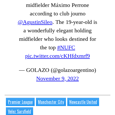
midfielder Máximo Perrone
according to club journo
@AgustinSileo
. The 19-year-old is
a wonderfully elegant holding
midfielder who looks destined for
the top
#NUFC
pic.twitter.com/cKHfdxmrf9
— GOLAZO (@golazoargentino)
November 9, 2022
Premier League
Manchester City
Newcastle United
Velez Sarsfield