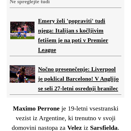
Ne spreglejte tudi
Emery želi 'popraviti' tudi
njega: Italijan s kočljivim
fetišem je na poti v Premier
League
Nočno presenečenje: Liverpool
je poklical Barcelono! V Anglijo
se seli 27-letni osrednji branilec
Maximo Perrone
je 19-letni vsestranski
vezist iz Argentine, ki trenutno v svoji
domovini nastopa za
Velez
iz
Sarsfielda
.