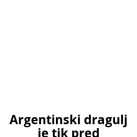
SI
|
RS
|
EN
Argentinski dragulj
je tik pred