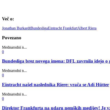
Več o:
Jonathan Burkardt
Bundesliga
Eintracht Frankfurt
Albert Riera
Povezano
Mednarodni n...
0
Bundesliga brez novega imena: DFL zavrnila idejo o 
Mednarodni n...
0
Eintracht našel naslednika Riere: vrača se Adi Hütter
Mednarodni n...
0
Direktor Frankfurta na udaru nemških medijev! Je vz