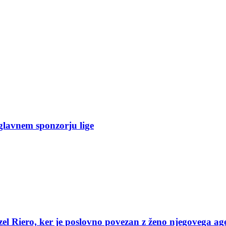
glavnem sponzorju lige
el Riero, ker je poslovno povezan z ženo njegovega ag