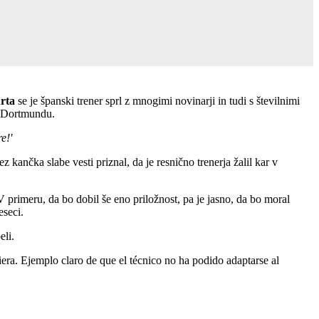
urta
se je španski trener sprl z mnogimi novinarji in tudi s številnimi
ti Dortmundu.
e!'
z kančka slabe vesti priznal, da je resnično trenerja žalil kar v
 primeru, da bo dobil še eno priložnost, pa je jasno, da bo moral
eseci.
eli.
iera. Ejemplo claro de que el técnico no ha podido adaptarse al