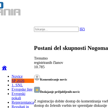
Išči
Postani del skupnosti Nogom
Trenutno
registriranih članov
10.785
Novice
Komentiranje novic
SP 2026
1. SNL
Evropske lige
Dodajanje priljubljenih novic
Evropski
pokali
Z registracijo dobite dostop do komentiranja vse
Reprezentanca
dostop do želenih vsebin ter spremljate diskusije
Rezultati in