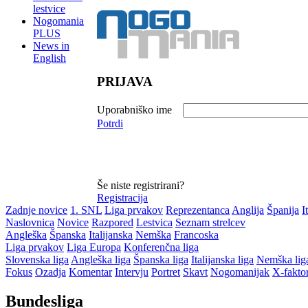
lestvice
Nogomania
PLUS
News in
English
PRIJAVA
Uporabniško ime
Potrdi
Še niste registrirani?
Registracija
Zadnje novice
1. SNL
Liga prvakov
Reprezentanca
Anglija
Španija
I
Naslovnica
Novice
Razpored
Lestvica
Seznam strelcev
Angleška
Španska
Italijanska
Nemška
Francoska
Liga prvakov
Liga Europa
Konferenčna liga
Slovenska liga
Angleška liga
Španska liga
Italijanska liga
Nemška lig
Fokus
Ozadja
Komentar
Intervju
Portret
Skavt
Nogomanijak
X-fakto
Bundesliga