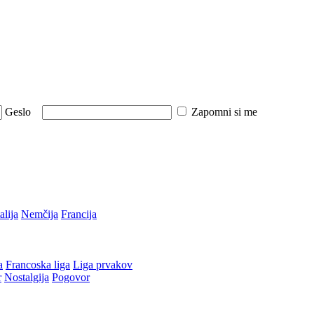
Geslo
Zapomni si me
talija
Nemčija
Francija
a
Francoska liga
Liga prvakov
r
Nostalgija
Pogovor