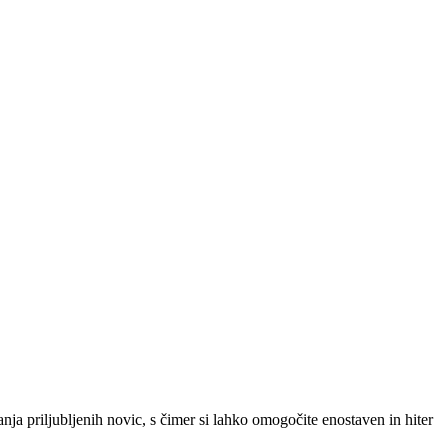
SLO
|
SRB
|
ENG
ja priljubljenih novic, s čimer si lahko omogočite enostaven in hiter