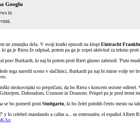
na Googlu
ews in
vimi.
m ne zmanjka dela. V svoji kratki epizodi na klopi
Eintracht Frankf
, ki ga je Riera že odpisal, potem pa ga je zopet aktiviral za tekmo pro
l prav Burkardt, ki naj bi potem proti Rieri glasno zabrusil:
'Puta madr
ede tega naredil sceno v slačilnici, Burkardt pa naj bi mirne volje ter bre
rov.
emški strokovnjaki so prepričani, da bo Riera s koncem sezone odletel. V
e z Götzejem, Dahoudom, Uzunom in Doanom. Prispel pa je pred tremi m
ma se bo pomeril proti
Stuttgartu
, ki bo želel potrditi četrto mesto na tab
' y lo celebró mandando a callar a... su entrenador, el español Albert R
5pKAo