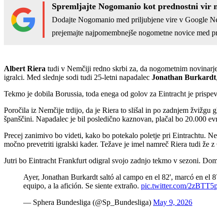
Spremljajte Nogomanio kot prednostni vir 
Dodajte Nogomanio med priljubjene vire v Google N
prejemajte najpomembnejše nogometne novice med pr
Albert Riera
tudi v Nemčiji redno skrbi za, da nogometnim novinarje
igralci. Med slednje sodi tudi 25-letni napadalec
Jonathan Burkardt
Tekmo je dobila Borussia, toda enega od golov za Eintracht je prispeva
Poročila iz Nemčije trdijo, da je Riera to slišal in po zadnjem žvižgu gl
španščini. Napadalec je bil posledično kaznovan, plačal bo 20.000 ev
Precej zanimivo bo videti, kako bo potekalo poletje pri Eintrachtu. N
močno prevetriti igralski kader. Težave je imel namreč Riera tudi ž
Jutri bo Eintracht Frankfurt odigral svojo zadnjo tekmo v sezoni. Do
Ayer, Jonathan Burkardt saltó al campo en el 82', marcó en el 87
equipo, a la afición. Se siente extraño.
pic.twitter.com/2zBTT
— Sphera Bundesliga (@Sp_Bundesliga)
May 9, 2026