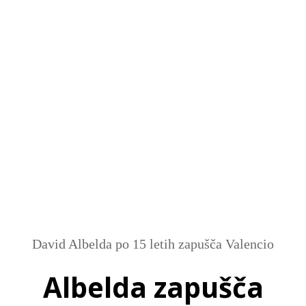
SI
|
RS
|
EN
David Albelda po 15 letih zapušča Valencio
Albelda zapušča