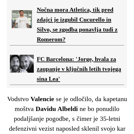
Nočna mora Atletica, tik pred
zdajci je izgubil Cucurello in
Silvo, se zgodba ponavlja tudi z
Romerom?
FC Barcelona: 'Jorge, hvala za
zaupanje v ključnih letih tvojega
sina Lea'
Vodstvo
Valencie
se je odločilo, da kapetanu
moštva
Davidu Albeldi
ne bo ponudilo
podaljšanje pogodbe, s čimer je 35-letni
defenzivni vezist naposled sklenil svojo kar