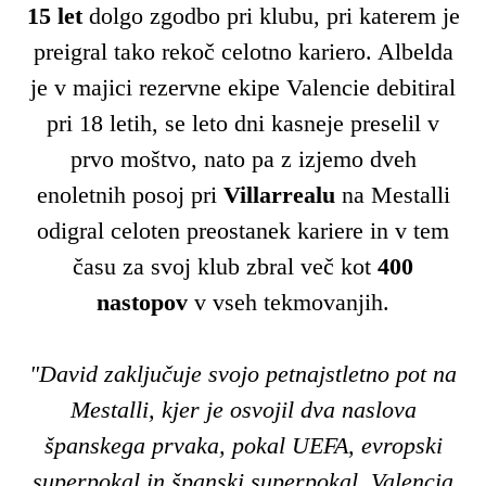
15 let
dolgo zgodbo pri klubu, pri katerem je
preigral tako rekoč celotno kariero. Albelda
je v majici rezervne ekipe Valencie debitiral
pri 18 letih, se leto dni kasneje preselil v
prvo moštvo, nato pa z izjemo dveh
enoletnih posoj pri
Villarrealu
na Mestalli
odigral celoten preostanek kariere in v tem
času za svoj klub zbral več kot
400
nastopov
v vseh tekmovanjih.
"David zaključuje svojo petnajstletno pot na
Mestalli, kjer je osvojil dva naslova
španskega prvaka, pokal UEFA, evropski
superpokal in španski superpokal. Valencia