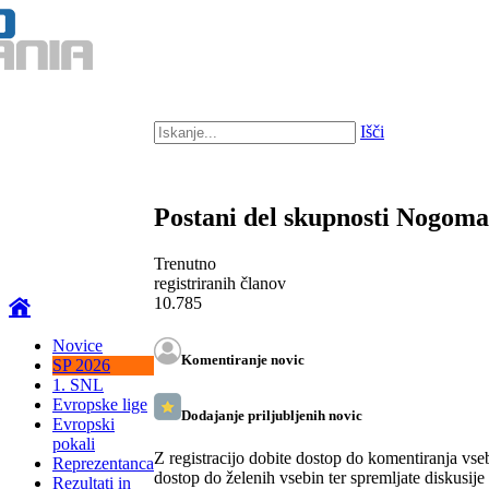
Išči
Postani del skupnosti Nogom
Trenutno
registriranih članov
10.785
Novice
Komentiranje novic
SP 2026
1. SNL
Evropske lige
Dodajanje priljubljenih novic
Evropski
pokali
Z registracijo dobite dostop do komentiranja vse
Reprezentanca
dostop do želenih vsebin ter spremljate diskusije
Rezultati in