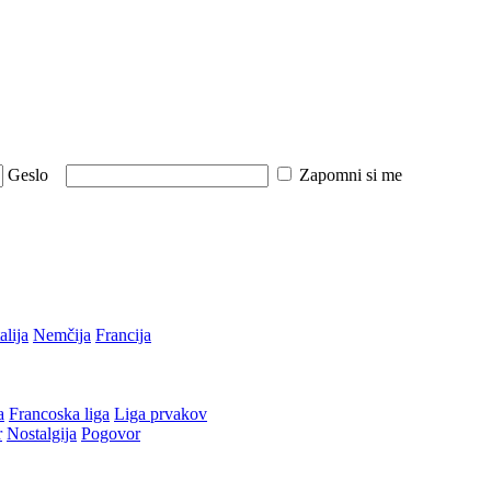
Geslo
Zapomni si me
talija
Nemčija
Francija
a
Francoska liga
Liga prvakov
r
Nostalgija
Pogovor