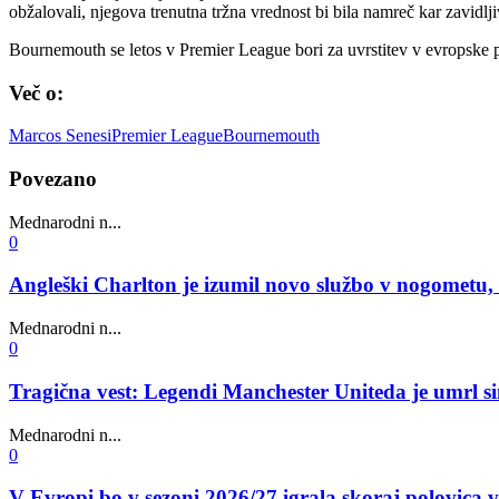
obžalovali, njegova trenutna tržna vrednost bi bila namreč kar zavidl
Bournemouth se letos v Premier League bori za uvrstitev v evropske pok
Več o:
Marcos Senesi
Premier League
Bournemouth
Povezano
Mednarodni n...
0
Angleški Charlton je izumil novo službo v nogometu, l
Mednarodni n...
0
Tragična vest: Legendi Manchester Uniteda je umrl sin
Mednarodni n...
0
V Evropi bo v sezoni 2026/27 igrala skoraj polovica 