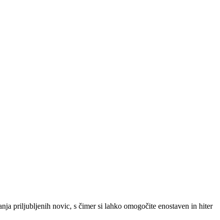
SLO
|
SRB
|
ENG
ja priljubljenih novic, s čimer si lahko omogočite enostaven in hiter