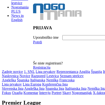
lestvice
Nogomania
PLUS
News in
English
PRIJAVA
Uporabniško ime
Potrdi
Še niste registrirani?
Registracija
Zadnje novice
1. SNL
Liga prvakov
Reprezentanca
Anglija
Španija
I
Naslovnica
Novice
Razpored
Lestvica
Seznam strelcev
Angleška
Španska
Italijanska
Nemška
Francoska
Liga prvakov
Liga Europa
Konferenčna liga
Slovenska liga
Angleška liga
Španska liga
Italijanska liga
Nemška lig
Fokus
Ozadja
Komentar
Intervju
Portret
Skavt
Nogomanijak
X-fakto
Premier League