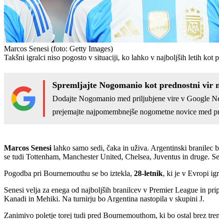
Marcos Senesi
(foto: Getty Images)
Takšni igralci niso pogosto v situaciji, ko lahko v najboljših letih kot 
Spremljajte Nogomanio kot prednostni vir 
Dodajte Nogomanio med priljubjene vire v Google N
prejemajte najpomembnejše nogometne novice med pr
Marcos Senesi
lahko samo sedi, čaka in uživa. Argentinski branilec
se tudi Tottenham, Manchester United, Chelsea, Juventus in druge. Sene
Pogodba pri Bournemouthu se bo iztekla,
28-letnik
, ki je v Evropi i
Senesi velja za enega od najboljših branilcev v Premier League in pri
Kanadi in Mehiki. Na turnirju bo Argentina nastopila v skupini J.
Zanimivo poletje torej tudi pred Bournemouthom, ki bo ostal brez tre