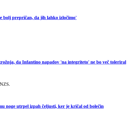
 bolj prepričan, da jih lahko izločimo'
rožnja, da Infantino napadov 'na integriteto' ne bo več toleriral
i NZS.
 noge utrpel izpah čeljusti, ker je kričal od bolečin