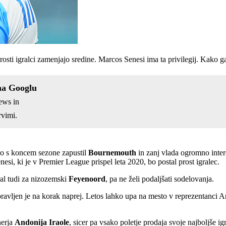
prosti igralci zamenjajo sredine. Marcos Senesi ima ta privilegij. Kako ga
na Googlu
ews in
vimi.
 bo s koncem sezone zapustil
Bournemouth
in zanj vlada ogromno inter
si, ki je v Premier League prispel leta 2020, bo postal prost igralec.
gral tudi za nizozemski
Feyenoord
, pa ne želi podaljšati sodelovanja.
pravljen je na korak naprej. Letos lahko upa na mesto v reprezentanci 
nerja
Andonija Iraole
, sicer pa vsako poletje prodaja svoje najboljše 