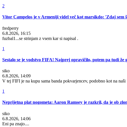
2
Vitor Campelos je v Armeniji videl več kot marsikdo: 'Zdaj sem še
fredperry
6.8.2026, 16:15
fuzbal1...se strinjam z vsem kar si napisal .
1
Sestalo se je vodstvo FIFA! Najprej opravičilo, potem pa tudi že g
siko
6.8.2026, 14:09
V tej FIFI je na kupu sama banda pokvarjencev, podobno kot na naš
1
Neprijetna plat nogometa: Aaron Ramsey je razkril, da je ob zlomu
siko
6.8.2026, 14:06
Eni pa znajo....