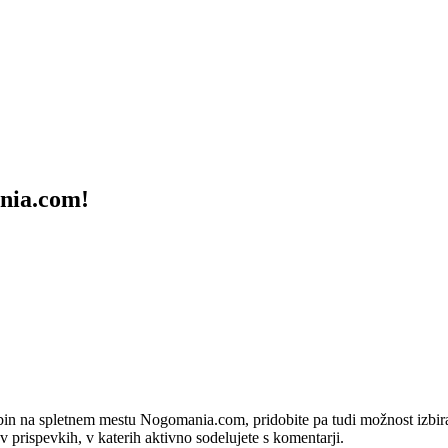
ania.com!
bin na spletnem mestu Nogomania.com, pridobite pa tudi možnost izbiran
 v prispevkih, v katerih aktivno sodelujete s komentarji.