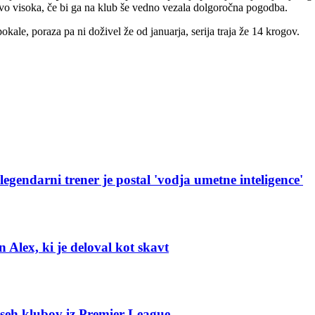
jivo visoka, če bi ga na klub še vedno vezala dolgoročna pogodba.
ale, poraza pa ni doživel že od januarja, serija traja že 14 krogov.
egendarni trener je postal 'vodja umetne inteligence'
 Alex, ki je deloval kot skavt
vseh klubov iz Premier League