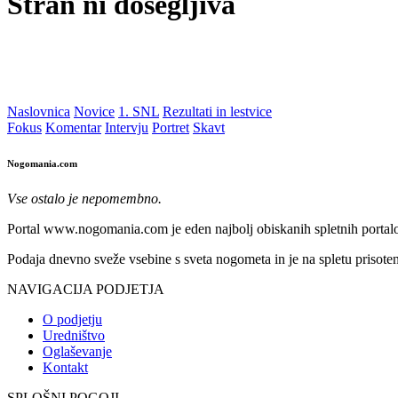
Stran ni dosegljiva
Naslovnica
Novice
1. SNL
Rezultati in lestvice
Fokus
Komentar
Intervju
Portret
Skavt
Nogomania.com
Vse ostalo je nepomembno.
Portal www.nogomania.com je eden najbolj obiskanih spletnih portalo
Podaja dnevno sveže vsebine s sveta nogometa in je na spletu prisoten
NAVIGACIJA PODJETJA
O podjetju
Uredništvo
Oglaševanje
Kontakt
SPLOŠNI POGOJI