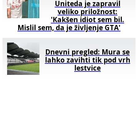
Uniteda je zapravil
veliko priložnost:
'Kakšen idiot sem bil.
Mislil sem, da je življenje GTA'
Dnevni pregled: Mura se
lahko zavihti tik pod vrh
lestvice