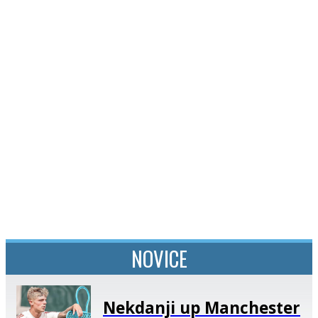
SI
|
RS
|
EN
NOVICE
Nekdanji up Manchester