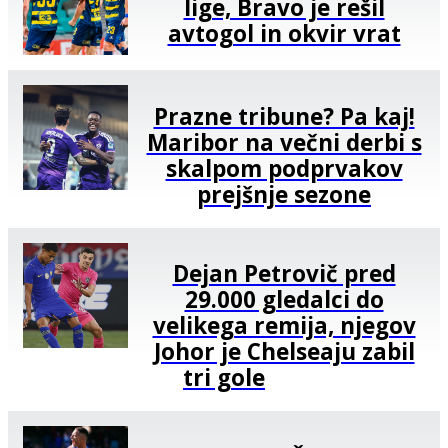
lige, Bravo je rešil
avtogol in okvir vrat
Prazne tribune? Pa kaj!
Maribor na večni derbi s
skalpom podprvakov
prejšnje sezone
Dejan Petrovič pred
29.000 gledalci do
velikega remija, njegov
Johor je Chelseaju zabil
tri gole