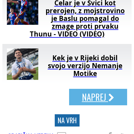
Celar je v Švici kot
prerojen, z mojstrovino
je Baslu pomagal do
zmage proti prvaku
Thunu - VIDEO (VIDEO)
Kek je v Rijeki dobil
svojo verzijo Nemanje
Motike
NAPREJ
NA VRH