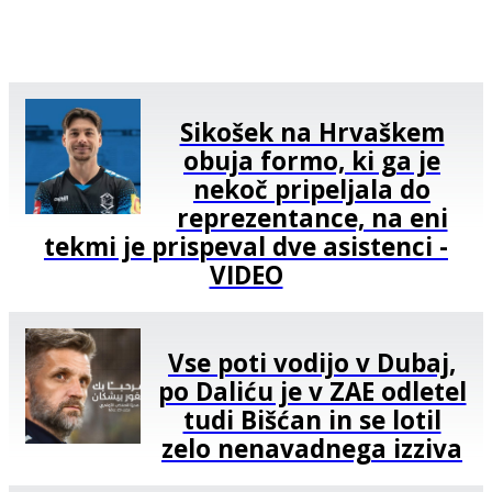
Sikošek na Hrvaškem
obuja formo, ki ga je
nekoč pripeljala do
reprezentance, na eni
tekmi je prispeval dve asistenci -
VIDEO
Vse poti vodijo v Dubaj,
po Daliću je v ZAE odletel
tudi Bišćan in se lotil
zelo nenavadnega izziva