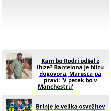
Kam bo Rodri odšel z
Ibize? Barcelona je blizu
dogovora, Maresca pa
pravi: 'V petek bo v
Manchestru'
Brinje je velika osvežitev