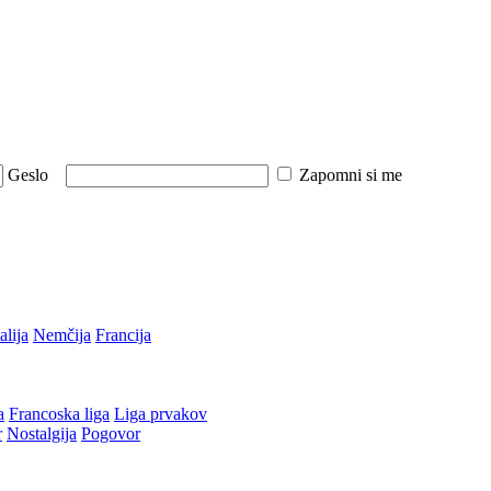
Geslo
Zapomni si me
talija
Nemčija
Francija
a
Francoska liga
Liga prvakov
r
Nostalgija
Pogovor