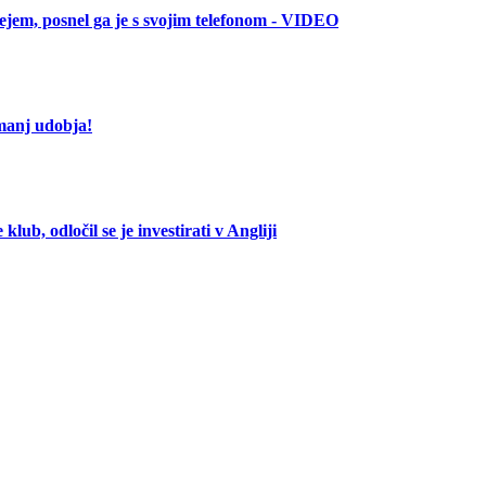
rejem, posnel ga je s svojim telefonom - VIDEO
manj udobja!
lub, odločil se je investirati v Angliji