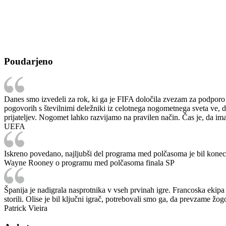
Poudarjeno
Danes smo izvedeli za rok, ki ga je FIFA določila zvezam za podporo
pogovorih s številnimi deležniki iz celotnega nogometnega sveta ve, d
prijateljev. Nogomet lahko razvijamo na pravilen način. Čas je, da imaj
UEFA
Iskreno povedano, najljubši del programa med polčasoma je bil konec.
Wayne Rooney o programu med polčasoma finala SP
Španija je nadigrala nasprotnika v vseh prvinah igre. Francoska ekipa s
storili. Olise je bil ključni igrač, potrebovali smo ga, da prevzame žogo
Patrick Vieira