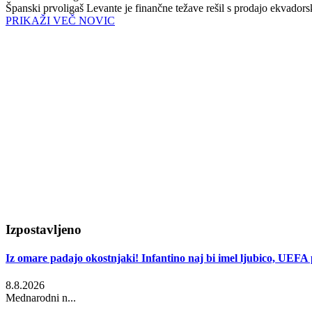
Španski prvoligaš Levante je finančne težave rešil s prodajo ekvadors
PRIKAŽI VEČ NOVIC
Izpostavljeno
Iz omare padajo okostnjaki! Infantino naj bi imel ljubico, UEFA p
8.8.2026
Mednarodni n...