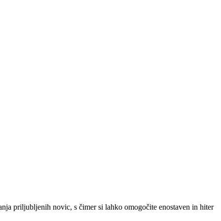
SLO
|
SRB
|
ENG
ja priljubljenih novic, s čimer si lahko omogočite enostaven in hiter