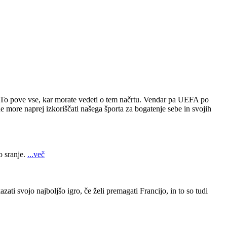
 To pove vse, kar morate vedeti o tem načrtu. Vendar pa UEFA po
e more naprej izkoriščati našega športa za bogatenje sebe in svojih
o sranje.
...več
ati svojo najboljšo igro, če želi premagati Francijo, in to so tudi