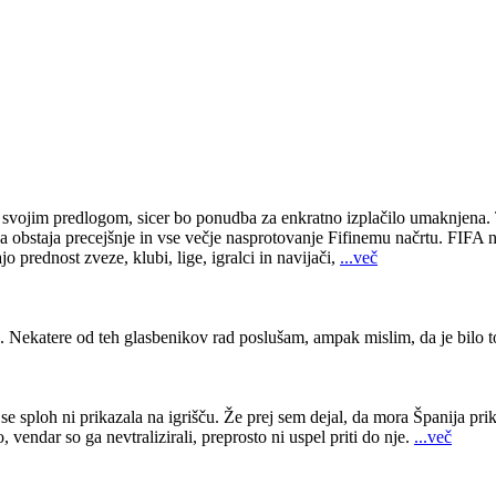
 svojim predlogom, sicer bo ponudba za enkratno izplačilo umaknjena.
a obstaja precejšnje in vse večje nasprotovanje Fifinemu načrtu. FIFA n
o prednost zveze, klubi, lige, igralci in navijači,
...več
 Nekatere od teh glasbenikov rad poslušam, ampak mislim, da je bilo t
e sploh ni prikazala na igrišču. Že prej sem dejal, da mora Španija prikaz
, vendar so ga nevtralizirali, preprosto ni uspel priti do nje.
...več