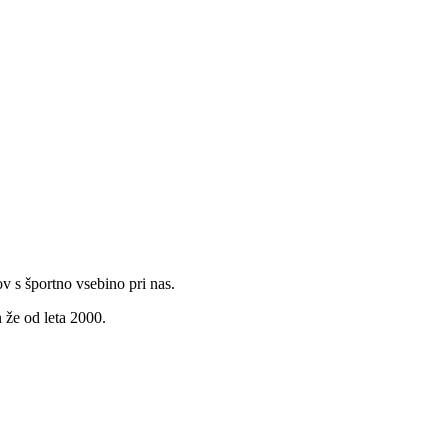
v s športno vsebino pri nas.
 že od leta 2000.