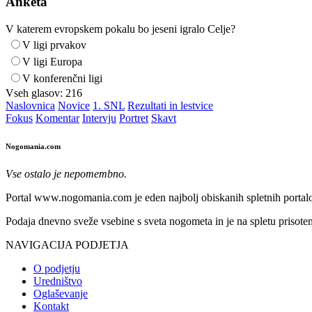
Anketa
V katerem evropskem pokalu bo jeseni igralo Celje?
V ligi prvakov
V ligi Europa
V konferenčni ligi
Vseh glasov:
216
Naslovnica
Novice
1. SNL
Rezultati in lestvice
Fokus
Komentar
Intervju
Portret
Skavt
Nogomania.com
Vse ostalo je nepomembno.
Portal www.nogomania.com je eden najbolj obiskanih spletnih portalo
Podaja dnevno sveže vsebine s sveta nogometa in je na spletu prisoten
NAVIGACIJA PODJETJA
O podjetju
Uredništvo
Oglaševanje
Kontakt