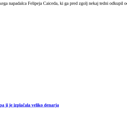
kega napadalca Felipeja Caiceda, ki ga pred zgolj nekaj tedni odkupil 
a ji je izplačala veliko denarja