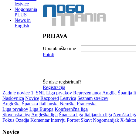
lestvice
Nogomania
PLUS
News in
English
PRIJAVA
Uporabniško ime
Potrdi
Še niste registrirani?
Registracija
Zadnje novice
1. SNL
Liga prvakov
Reprezentanca
Anglija
Španija
I
Naslovnica
Novice
Razpored
Lestvica
Seznam strelcev
Angleška
Španska
Italijanska
Nemška
Francoska
Liga prvakov
Liga Europa
Konferenčna liga
Slovenska liga
Angleška liga
Španska liga
Italijanska liga
Nemška lig
Fokus
Ozadja
Komentar
Intervju
Portret
Skavt
Nogomanijak
X-fakto
Novice