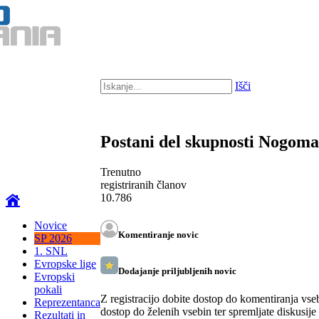
Išči
Postani del skupnosti Nogom
Trenutno
registriranih članov
10.786
Novice
Komentiranje novic
SP 2026
1. SNL
Evropske lige
Dodajanje priljubljenih novic
Evropski
pokali
Z registracijo dobite dostop do komentiranja vse
Reprezentanca
dostop do želenih vsebin ter spremljate diskusije
Rezultati in