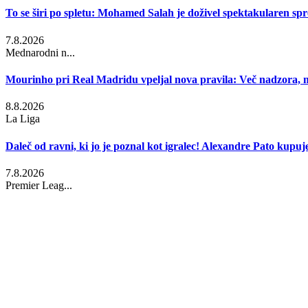
To se širi po spletu: Mohamed Salah je doživel spektakularen sp
7.8.2026
Mednarodni n...
Mourinho pri Real Madridu vpeljal nova pravila: Več nadzora, 
8.8.2026
La Liga
Daleč od ravni, ki jo je poznal kot igralec! Alexandre Pato kupuje k
7.8.2026
Premier Leag...