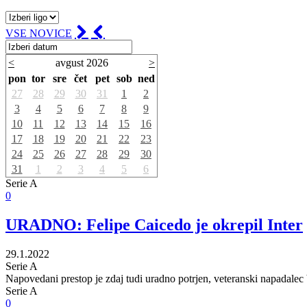
VSE NOVICE
<
avgust 2026
>
pon
tor
sre
čet
pet
sob
ned
27
28
29
30
31
1
2
3
4
5
6
7
8
9
10
11
12
13
14
15
16
17
18
19
20
21
22
23
24
25
26
27
28
29
30
31
1
2
3
4
5
6
Serie A
0
URADNO: Felipe Caicedo je okrepil Inter
29.1.2022
Serie A
Napovedani prestop je zdaj tudi uradno potrjen, veteranski napadalec b
Serie A
0