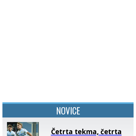
SI
|
RS
|
EN
NOVICE
Četrta tekma, četrta