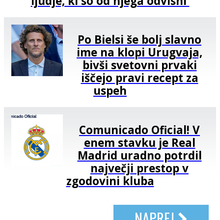
ljudje, ki so od njega odvisni'
Po Bielsi še bolj slavno
ime na klopi Urugvaja,
bivši svetovni prvaki
iščejo pravi recept za
uspeh
Comunicado Oficial! V
enem stavku je Real
Madrid uradno potrdil
največji prestop v
zgodovini kluba
NAPREJ