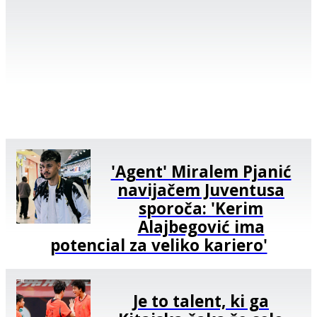
'Agent' Miralem Pjanić
navijačem Juventusa
sporoča: 'Kerim
Alajbegović ima
potencial za veliko kariero'
Je to talent, ki ga