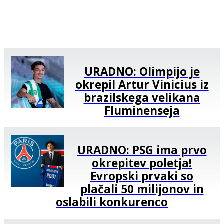
URADNO: Olimpijo je
okrepil Artur Vinicius iz
brazilskega velikana
Fluminenseja
URADNO: PSG ima prvo
okrepitev poletja!
Evropski prvaki so
plačali 50 milijonov in
oslabili konkurenco