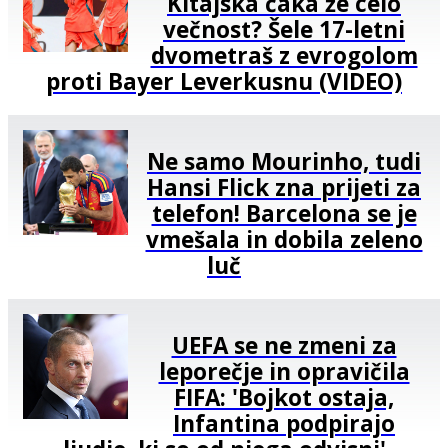
Kitajska čaka že celo
večnost? Šele 17-letni
dvometraš z evrogolom
proti Bayer Leverkusnu (VIDEO)
Ne samo Mourinho, tudi
Hansi Flick zna prijeti za
telefon! Barcelona se je
vmešala in dobila zeleno
luč
UEFA se ne zmeni za
leporečje in opravičila
FIFA: 'Bojkot ostaja,
Infantina podpirajo