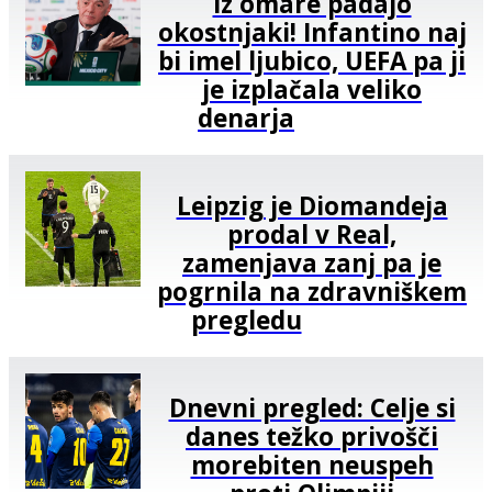
Iz omare padajo
okostnjaki! Infantino naj
bi imel ljubico, UEFA pa ji
je izplačala veliko
denarja
Leipzig je Diomandeja
prodal v Real,
zamenjava zanj pa je
pogrnila na zdravniškem
pregledu
Dnevni pregled: Celje si
danes težko privošči
morebiten neuspeh