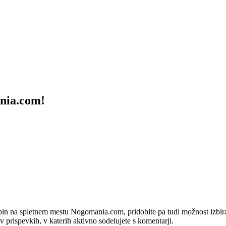
ania.com!
bin na spletnem mestu Nogomania.com, pridobite pa tudi možnost izbiran
 v prispevkih, v katerih aktivno sodelujete s komentarji.