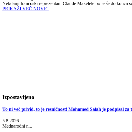
Nekdanji francoski reprezentant Claude Makelele bo le še do konca se
PRIKAŽI VEČ NOVIC
Izpostavljeno
To ni več privid, to je resničnost! Mohamed Salah je podpisal za t
5.8.2026
Mednarodni n...