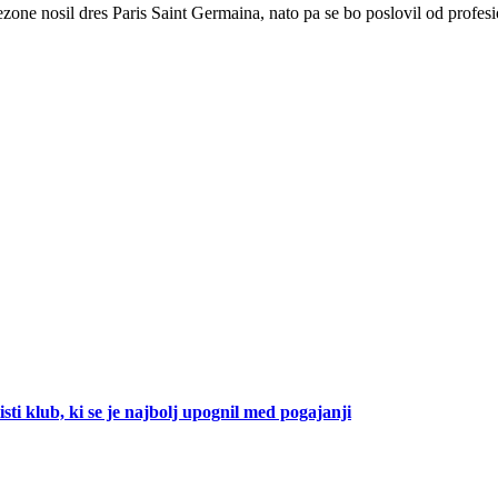
zone nosil dres Paris Saint Germaina, nato pa se bo poslovil od profe
isti klub, ki se je najbolj upognil med pogajanji