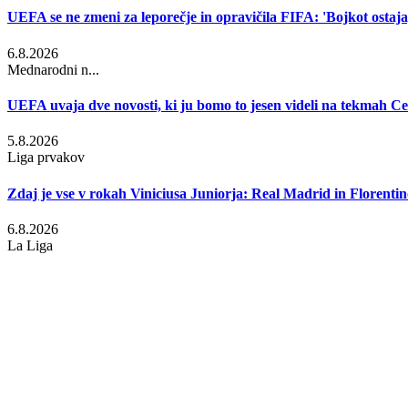
UEFA se ne zmeni za leporečje in opravičila FIFA: 'Bojkot ostaja,
6.8.2026
Mednarodni n...
UEFA uvaja dve novosti, ki ju bomo to jesen videli na tekmah Ce
5.8.2026
Liga prvakov
Zdaj je vse v rokah Viniciusa Juniorja: Real Madrid in Florentino
6.8.2026
La Liga