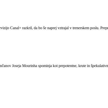
zijo Canal+ razkril, da bo še naprej vztrajal v trenerskem poslu. Prepr
čanov Joseja Mourinha spominja kot prepotentne, krute in špekulativne 