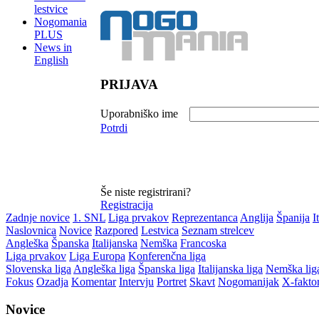
lestvice
Nogomania
PLUS
News in
English
PRIJAVA
Uporabniško ime
Potrdi
Še niste registrirani?
Registracija
Zadnje novice
1. SNL
Liga prvakov
Reprezentanca
Anglija
Španija
I
Naslovnica
Novice
Razpored
Lestvica
Seznam strelcev
Angleška
Španska
Italijanska
Nemška
Francoska
Liga prvakov
Liga Europa
Konferenčna liga
Slovenska liga
Angleška liga
Španska liga
Italijanska liga
Nemška lig
Fokus
Ozadja
Komentar
Intervju
Portret
Skavt
Nogomanijak
X-fakto
Novice