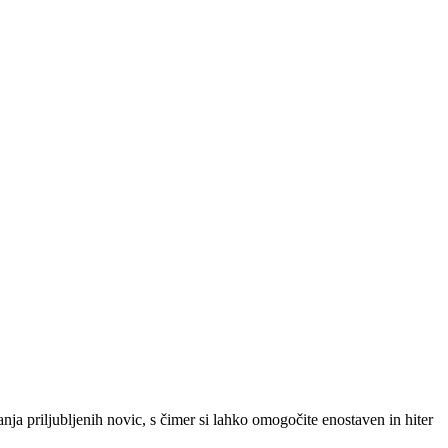
SLO
|
SRB
|
ENG
ja priljubljenih novic, s čimer si lahko omogočite enostaven in hiter