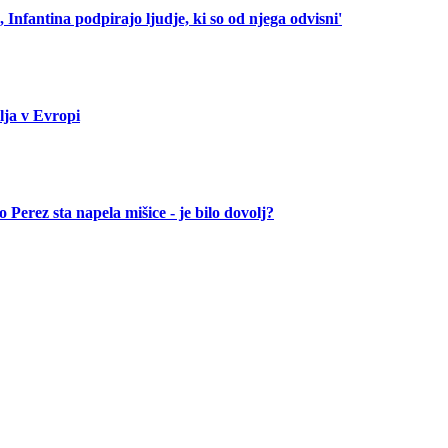
 Infantina podpirajo ljudje, ki so od njega odvisni'
lja v Evropi
 Perez sta napela mišice - je bilo dovolj?