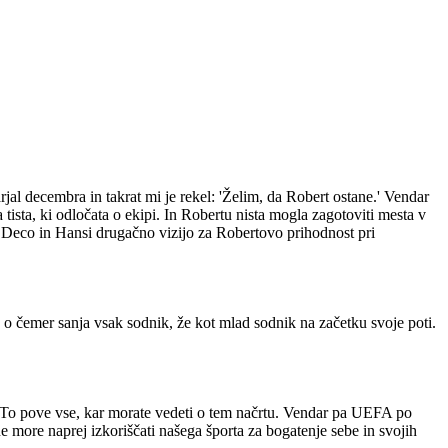
jal decembra in takrat mi je rekel: 'Želim, da Robert ostane.' Vendar
tista, ki odločata o ekipi. In Robertu nista mogla zagotoviti mesta v
ela Deco in Hansi drugačno vizijo za Robertovo prihodnost pri
, o čemer sanja vsak sodnik, že kot mlad sodnik na začetku svoje poti.
 To pove vse, kar morate vedeti o tem načrtu. Vendar pa UEFA po
e more naprej izkoriščati našega športa za bogatenje sebe in svojih