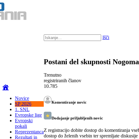
Išči
Postani del skupnosti Nogom
Trenutno
registriranih članov
10.785
Novice
Komentiranje novic
SP 2026
1. SNL
Evropske lige
Dodajanje priljubljenih novic
Evropski
pokali
Z registracijo dobite dostop do komentiranja vse
Reprezentanca
dostop do želenih vsebin ter spremljate diskusije
Rezultati in