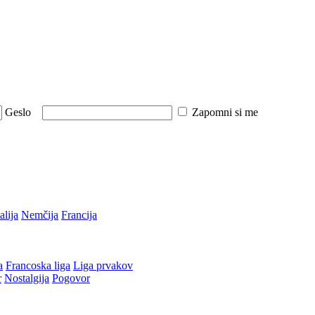
Geslo
Zapomni si me
talija
Nemčija
Francija
a
Francoska liga
Liga prvakov
r
Nostalgija
Pogovor