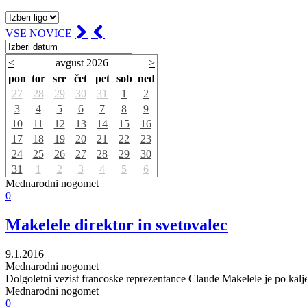
VSE NOVICE
<
avgust 2026
>
pon
tor
sre
čet
pet
sob
ned
27
28
29
30
31
1
2
3
4
5
6
7
8
9
10
11
12
13
14
15
16
17
18
19
20
21
22
23
24
25
26
27
28
29
30
31
1
2
3
4
5
6
Mednarodni nogomet
0
Makelele direktor in svetovalec
9.1.2016
Mednarodni nogomet
Dolgoletni vezist francoske reprezentance Claude Makelele je po kalje
Mednarodni nogomet
0