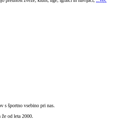
o prednost zveze, klubi, lige, igralci in navijači,
...več
v s športno vsebino pri nas.
 že od leta 2000.