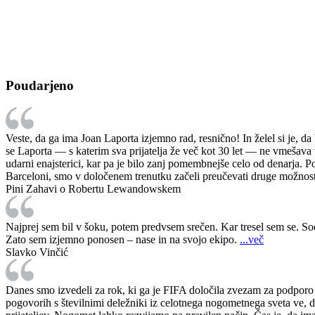
Poudarjeno
Veste, da ga ima Joan Laporta izjemno rad, resnično! In želel si je, d
se Laporta — s katerim sva prijatelja že več kot 30 let — ne vmešava v
udarni enajsterici, kar pa je bilo zanj pomembnejše celo od denarja. Po
Barceloni, smo v določenem trenutku začeli preučevati druge možnos
Pini Zahavi o Robertu Lewandowskem
Najprej sem bil v šoku, potem predvsem srečen. Kar tresel sem se. Sodi
Zato sem izjemno ponosen – nase in na svojo ekipo.
...več
Slavko Vinčić
Danes smo izvedeli za rok, ki ga je FIFA določila zvezam za podporo
pogovorih s številnimi deležniki iz celotnega nogometnega sveta ve, d