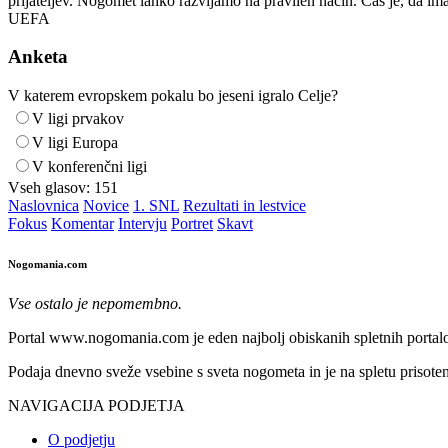
prijateljev. Nogomet lahko razvijamo na pravilen način. Čas je, da imaj
UEFA
Anketa
V katerem evropskem pokalu bo jeseni igralo Celje?
V ligi prvakov
V ligi Europa
V konferenčni ligi
Vseh glasov:
151
Naslovnica
Novice
1. SNL
Rezultati in lestvice
Fokus
Komentar
Intervju
Portret
Skavt
Nogomania.com
Vse ostalo je nepomembno.
Portal www.nogomania.com je eden najbolj obiskanih spletnih portalo
Podaja dnevno sveže vsebine s sveta nogometa in je na spletu prisoten
NAVIGACIJA PODJETJA
O podjetju