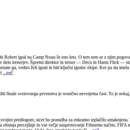
a bi Robert igral na Camp Nouu še eno leto. O tem sem se z njim pogovar
 delo trenerjev. Športni direktor in trener — Deco in Hansi Flick — sta 
znate ga, vedno želi igrati in biti ključni igralec ekipe. Ker pa sta im
ti
...več
ti finale svetovnega prvenstva je resnično neverjetna čast. To je nekaj
 svojim predlogom, sicer bo ponudba za enkratno izplačilo umaknjena.
a obstaja precejšnje in vse večje nasprotovanje Fifinemu načrtu. FIFA n