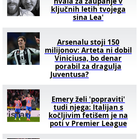
hvala za zaupanje v
ključnih letih tvojega
sina Lea'
Arsenalu stoji 150
milijonov: Arteta ni dobil
Viniciusa, bo denar
porabil za dragulja
Juventusa?
Emery želi 'popraviti'
tudi njega: Italijan s
kočljivim fetišem je na
poti v Premier League