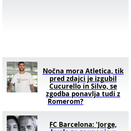
Nočna mora Atletica, tik
pred zdajci je izgubil
Cucurello in Silvo, se
zgodba ponavlja tudi z
Romerom?
FC Barcelona: 'Jorge,