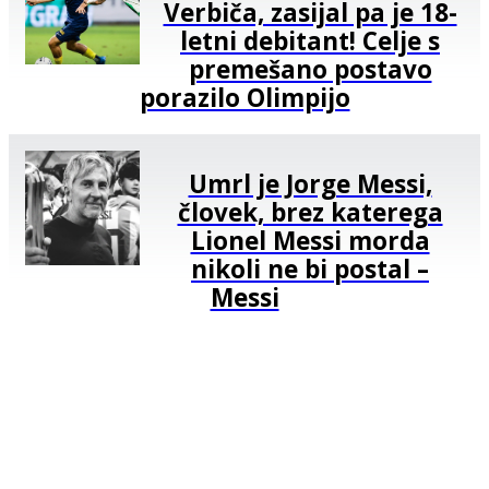
Verbiča, zasijal pa je 18-
letni debitant! Celje s
premešano postavo
porazilo Olimpijo
Umrl je Jorge Messi,
človek, brez katerega
Lionel Messi morda
nikoli ne bi postal –
Messi