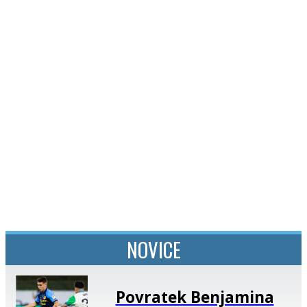
SI
|
RS
|
EN
NOVICE
Povratek Benjamina