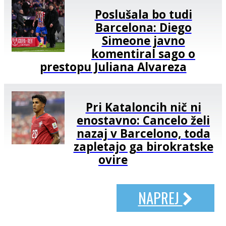
Poslušala bo tudi
Barcelona: Diego
Simeone javno
komentiral sago o
prestopu Juliana Alvareza
Pri Kataloncih nič ni
enostavno: Cancelo želi
nazaj v Barcelono, toda
zapletajo ga birokratske
ovire
NAPREJ