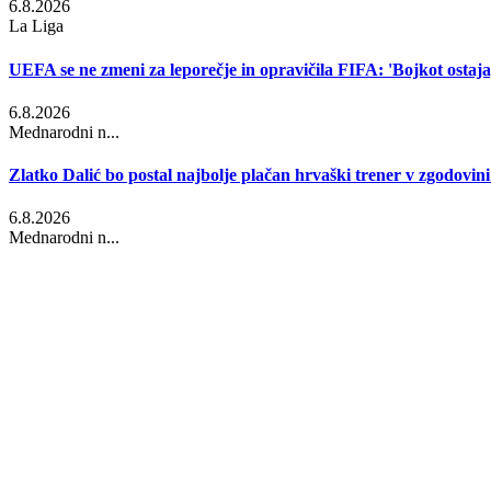
6.8.2026
La Liga
UEFA se ne zmeni za leporečje in opravičila FIFA: 'Bojkot ostaja,
6.8.2026
Mednarodni n...
Zlatko Dalić bo postal najbolje plačan hrvaški trener v zgodovini
6.8.2026
Mednarodni n...