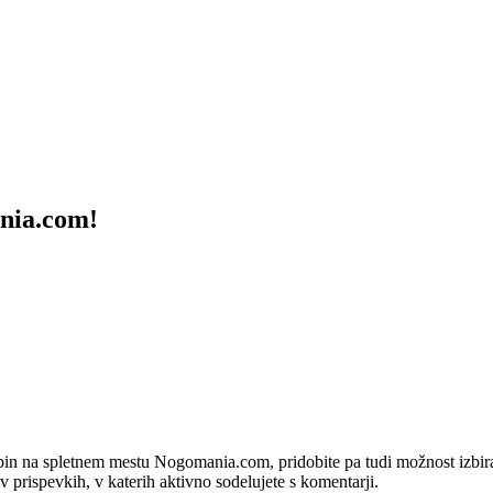
ania.com!
bin na spletnem mestu Nogomania.com, pridobite pa tudi možnost izbiran
 v prispevkih, v katerih aktivno sodelujete s komentarji.