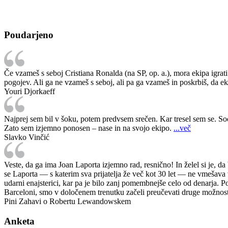
Poudarjeno
Če vzameš s seboj Cristiana Ronalda (na SP, op. a.), mora ekipa igrati z
pogojev. Ali ga ne vzameš s seboj, ali pa ga vzameš in poskrbiš, da ek
Youri Djorkaeff
Najprej sem bil v šoku, potem predvsem srečen. Kar tresel sem se. Sodi
Zato sem izjemno ponosen – nase in na svojo ekipo.
...več
Slavko Vinčić
Veste, da ga ima Joan Laporta izjemno rad, resnično! In želel si je, d
se Laporta — s katerim sva prijatelja že več kot 30 let — ne vmešava v
udarni enajsterici, kar pa je bilo zanj pomembnejše celo od denarja. Po
Barceloni, smo v določenem trenutku začeli preučevati druge možnos
Pini Zahavi o Robertu Lewandowskem
Anketa