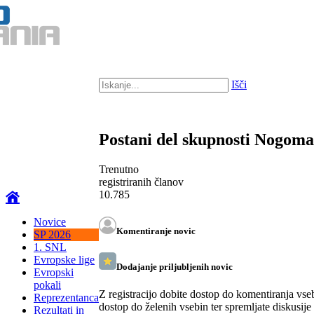
Išči
Postani del skupnosti Nogom
Trenutno
registriranih članov
10.785
Novice
Komentiranje novic
SP 2026
1. SNL
Evropske lige
Dodajanje priljubljenih novic
Evropski
pokali
Z registracijo dobite dostop do komentiranja vse
Reprezentanca
dostop do želenih vsebin ter spremljate diskusije
Rezultati in