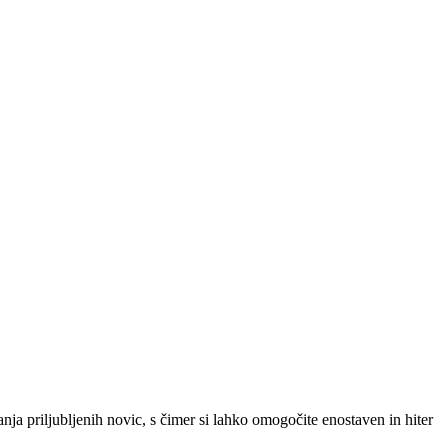
SLO
|
SRB
|
ENG
ja priljubljenih novic, s čimer si lahko omogočite enostaven in hiter