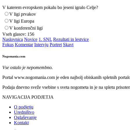
V katerem evropskem pokalu bo jeseni igralo Celje?
V ligi prvakov
V ligi Europa
V konferenčni ligi
Vseh glasov:
156
Naslovnica
Novice
1. SNL
Rezultati in lestvice
Fokus
Komentar
Intervju
Portret
Skavt
Nogomania.com
Vse ostalo je nepomembno.
Portal www.nogomania.com je eden najbolj obiskanih spletnih portalo
Podaja dnevno sveže vsebine s sveta nogometa in je na spletu prisoten
NAVIGACIJA PODJETJA
O podjetju
Uredništvo
Oglaševanje
Kontakt