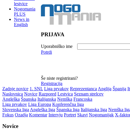
lestvice
Nogomania
PLUS
News in
English
PRIJAVA
Uporabniško ime
Potrdi
Še niste registrirani?
Registracija
Zadnje novice
1. SNL
Liga prvakov
Reprezentanca
Anglija
Španija
I
Naslovnica
Novice
Razpored
Lestvica
Seznam strelcev
Angleška
Španska
Italijanska
Nemška
Francoska
Liga prvakov
Liga Europa
Konferenčna liga
Slovenska liga
Angleška liga
Španska liga
Italijanska liga
Nemška lig
Fokus
Ozadja
Komentar
Intervju
Portret
Skavt
Nogomanijak
X-fakto
Novice