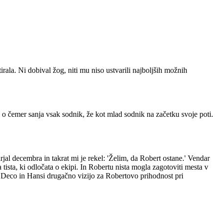
irala. Ni dobival žog, niti mu niso ustvarili najboljših možnih
, o čemer sanja vsak sodnik, že kot mlad sodnik na začetku svoje poti.
jal decembra in takrat mi je rekel: 'Želim, da Robert ostane.' Vendar
tista, ki odločata o ekipi. In Robertu nista mogla zagotoviti mesta v
ela Deco in Hansi drugačno vizijo za Robertovo prihodnost pri