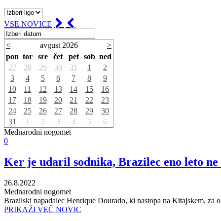
VSE NOVICE
<
avgust 2026
>
pon
tor
sre
čet
pet
sob
ned
27
28
29
30
31
1
2
3
4
5
6
7
8
9
10
11
12
13
14
15
16
17
18
19
20
21
22
23
24
25
26
27
28
29
30
31
1
2
3
4
5
6
Mednarodni nogomet
0
Ker je udaril sodnika, Brazilec eno leto n
26.8.2022
Mednarodni nogomet
Brazilski napadalec Henrique Dourado, ki nastopa na Kitajskem, za ob
PRIKAŽI VEČ NOVIC