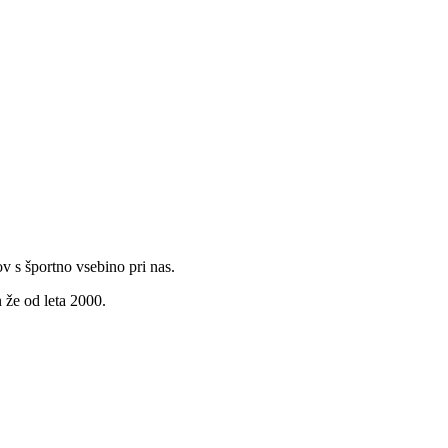
v s športno vsebino pri nas.
 že od leta 2000.