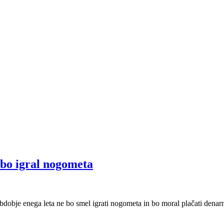
e bo igral nogometa
dobje enega leta ne bo smel igrati nogometa in bo moral plačati denarn