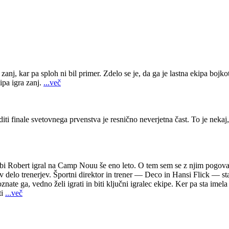
anj, kar pa sploh ni bil primer. Zdelo se je, da ga je lastna ekipa bojkot
ipa igra zanj.
...več
ti finale svetovnega prvenstva je resnično neverjetna čast. To je nekaj
a bi Robert igral na Camp Nouu še eno leto. O tem sem se z njim pogovar
 delo trenerjev. Športni direktor in trener — Deco in Hansi Flick — sta 
znate ga, vedno želi igrati in biti ključni igralec ekipe. Ker pa sta im
ti
...več