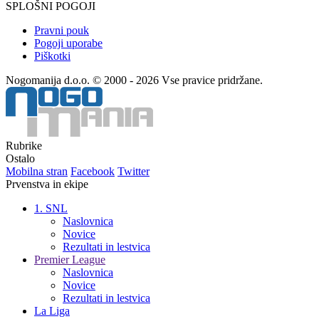
SPLOŠNI POGOJI
Pravni pouk
Pogoji uporabe
Piškotki
Nogomanija d.o.o. © 2000 - 2026 Vse pravice pridržane.
Rubrike
Ostalo
Mobilna stran
Facebook
Twitter
Prvenstva in ekipe
1. SNL
Naslovnica
Novice
Rezultati in lestvica
Premier League
Naslovnica
Novice
Rezultati in lestvica
La Liga