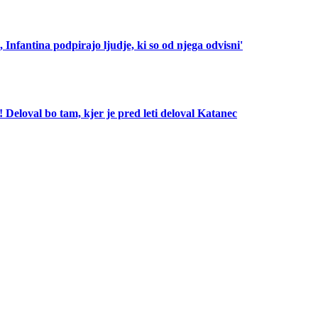
 Infantina podpirajo ljudje, ki so od njega odvisni'
! Deloval bo tam, kjer je pred leti deloval Katanec