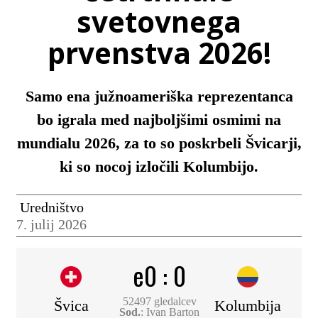
svetovnega
prvenstva 2026!
Samo ena južnoameriška reprezentanca
bo igrala med najboljšimi osmimi na
mundialu 2026, za to so poskrbeli Švicarji,
ki so nocoj izločili Kolumbijo.
Uredništvo
7. julij 2026
e0
:
0
52497 gledalcev
Švica
Kolumbija
Sod.
: Ivan Barton