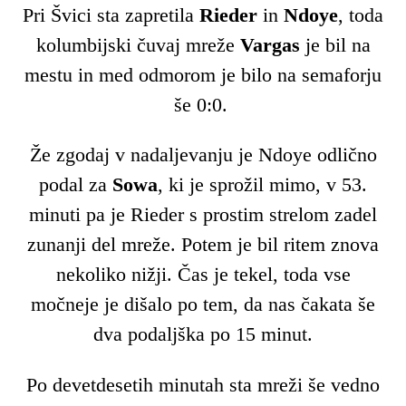
Pri Švici sta zapretila
Rieder
in
Ndoye
, toda
kolumbijski čuvaj mreže
Vargas
je bil na
mestu in med odmorom je bilo na semaforju
še 0:0.
Že zgodaj v nadaljevanju je Ndoye odlično
podal za
Sowa
, ki je sprožil mimo, v 53.
minuti pa je Rieder s prostim strelom zadel
zunanji del mreže. Potem je bil ritem znova
nekoliko nižji. Čas je tekel, toda vse
močneje je dišalo po tem, da nas čakata še
dva podaljška po 15 minut.
Po devetdesetih minutah sta mreži še vedno