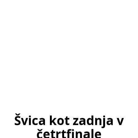
SI
|
RS
|
EN
Švica kot zadnja v
četrtfinale