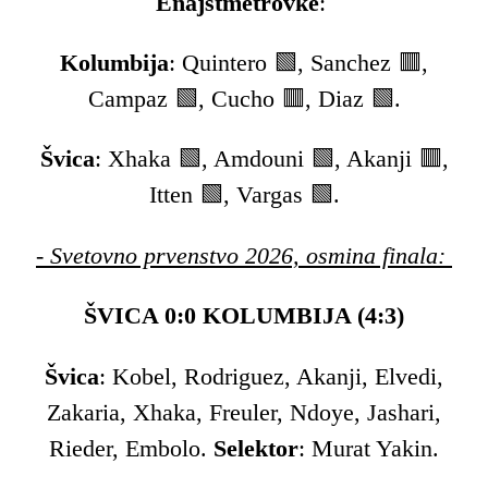
Enajstmetrovke
:
Kolumbija
: Quintero 🟩, Sanchez 🟥,
Campaz 🟩, Cucho 🟥, Diaz 🟩.
Švica
: Xhaka 🟩, Amdouni 🟩, Akanji 🟥,
Itten 🟩, Vargas 🟩.
- Svetovno prvenstvo 2026, osmina finala:
ŠVICA 0:0 KOLUMBIJA (4:3)
Švica
: Kobel, Rodriguez, Akanji, Elvedi,
Zakaria, Xhaka, Freuler, Ndoye, Jashari,
Rieder, Embolo.
Selektor
: Murat Yakin.