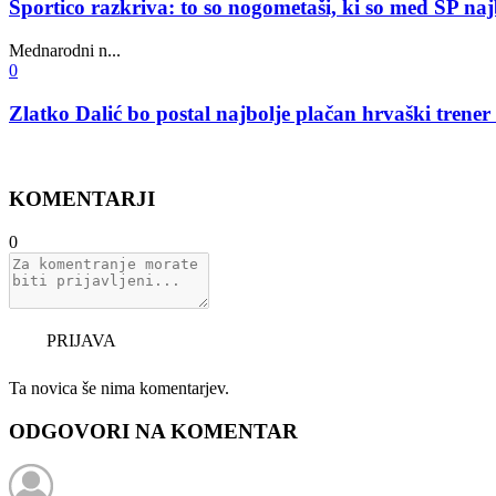
Sportico razkriva: to so nogometaši, ki so med SP na
Mednarodni n...
0
Zlatko Dalić bo postal najbolje plačan hrvaški trener 
KOMENTARJI
0
PRIJAVA
Ta novica še nima komentarjev.
ODGOVORI NA KOMENTAR