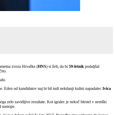
metna zveza Hrvaške (
HNS
) si želi, da bi
59-letnik
podaljšal
črto.
alu.
me. Eden od kandidatov naj bi bil tudi nekdanji kultni napadalec
Ivica
a zelo zavidljive rezultate. Kot igralec je nekoč blestel v nemški
4 nastope.