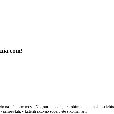
ania.com!
bin na spletnem mestu Nogomania.com, pridobite pa tudi možnost izbiran
 v prispevkih, v katerih aktivno sodelujete s komentarji.