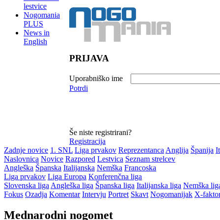
lestvice
Nogomania
PLUS
News in
English
PRIJAVA
Uporabniško ime
Potrdi
Še niste registrirani?
Registracija
Zadnje novice
1. SNL
Liga prvakov
Reprezentanca
Anglija
Španija
I
Naslovnica
Novice
Razpored
Lestvica
Seznam strelcev
Angleška
Španska
Italijanska
Nemška
Francoska
Liga prvakov
Liga Europa
Konferenčna liga
Slovenska liga
Angleška liga
Španska liga
Italijanska liga
Nemška lig
Fokus
Ozadja
Komentar
Intervju
Portret
Skavt
Nogomanijak
X-fakto
Mednarodni nogomet