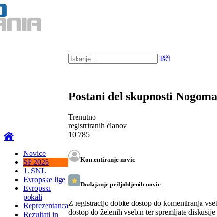
Išči
Postani del skupnosti Nogom
Trenutno
registriranih članov
10.785
Novice
Komentiranje novic
SP 2026
1. SNL
Evropske lige
Dodajanje priljubljenih novic
Evropski
pokali
Z registracijo dobite dostop do komentiranja vse
Reprezentanca
dostop do želenih vsebin ter spremljate diskusije
Rezultati in