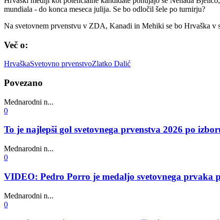
Hrvaški mediji kot potencialne kandidate ponujajo še Nenada Bjelico,
mundiala - do konca meseca julija. Se bo odločil šele po turnirju?
Na svetovnem prvenstvu v ZDA, Kanadi in Mehiki se bo Hrvaška v sk
Več o:
Hrvaška
Svetovno prvenstvo
Zlatko Dalić
Povezano
Mednarodni n...
0
To je najlepši gol svetovnega prvenstva 2026 po iz
Mednarodni n...
0
VIDEO: Pedro Porro je medaljo svetovnega prvaka poda
Mednarodni n...
0