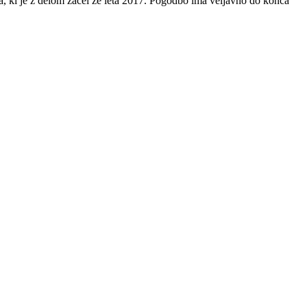
ća, ki je z delom začel že leta 2017. Pogodbo ima veljavno do konca