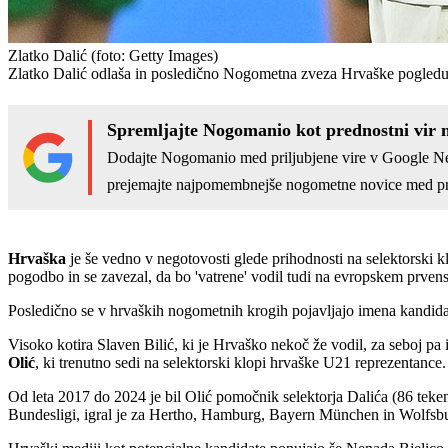
Zlatko Dalić
(foto: Getty Images)
Zlatko Dalić odlaša in posledično Nogometna zveza Hrvaške pogleduj
Spremljajte Nogomanio kot prednostni vir 
Dodajte Nogomanio med priljubjene vire v Google N
prejemajte najpomembnejše nogometne novice med pr
Hrvaška
je še vedno v negotovosti glede prihodnosti na selektorski
pogodbo in se zavezal, da bo 'vatrene' vodil tudi na evropskem prvenstv
Posledično se v hrvaških nogometnih krogih pojavljajo imena kandidato
Visoko kotira Slaven Bilić, ki je Hrvaško nekoč že vodil, za seboj pa 
Olić
, ki trenutno sedi na selektorski klopi hrvaške U21 reprezentance.
Od leta 2017 do 2024 je bil Olić pomočnik selektorja Dalića (86 tekem
Bundesligi, igral je za Hertho, Hamburg, Bayern München in Wolfsburg