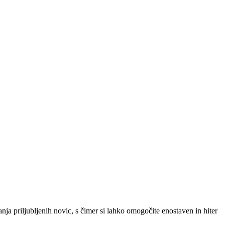
SLO
|
SRB
|
ENG
ja priljubljenih novic, s čimer si lahko omogočite enostaven in hiter