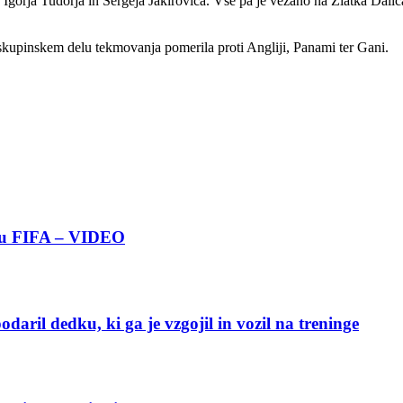
 Igorja Tudorja in Sergeja Jakirovića. Vse pa je vezano na Zlatka Dali
upinskem delu tekmovanja pomerila proti Angliji, Panami ter Gani.
boru FIFA – VIDEO
ril dedku, ki ga je vzgojil in vozil na treninge