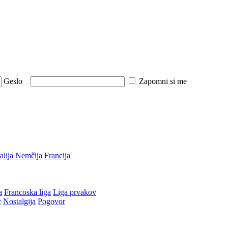
Geslo
Zapomni si me
talija
Nemčija
Francija
a
Francoska liga
Liga prvakov
r
Nostalgija
Pogovor