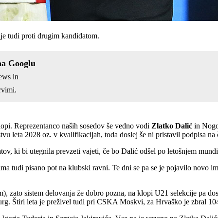
e tudi proti drugim kandidatom.
na Googlu
ews in
vimi.
 klopi. Reprezentanco naših sosedov še vedno vodi
Zlatko Dalić
in Nogo
u leta 2028 oz. v kvalifikacijah, toda doslej še ni pristavil podpisa na 
v, ki bi utegnila prevzeti vajeti, če bo Dalić odšel po letošnjem mundi
ima tudi pisano pot na klubski ravni. Te dni se pa se je pojavilo novo i
), zato sistem delovanja že dobro pozna, na klopi U21 selekcije pa doseg
. Štiri leta je preživel tudi pri CSKA Moskvi, za Hrvaško je zbral 10