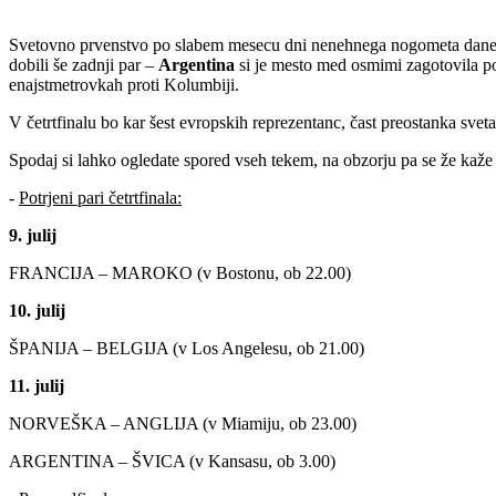
Svetovno prvenstvo po slabem mesecu dni nenehnega nogometa danes m
dobili še zadnji par –
Argentina
si je mesto med osmimi zagotovila po
enajstmetrovkah proti Kolumbiji.
V četrtfinalu bo kar šest evropskih reprezentanc, čast preostanka svet
Spodaj si lahko ogledate spored vseh tekem, na obzorju pa se že kaže
-
Potrjeni pari četrtfinala:
9. julij
FRANCIJA – MAROKO (v Bostonu, ob 22.00)
10. julij
ŠPANIJA – BELGIJA (v Los Angelesu, ob 21.00)
11. julij
NORVEŠKA – ANGLIJA (v Miamiju, ob 23.00)
ARGENTINA – ŠVICA (v Kansasu, ob 3.00)