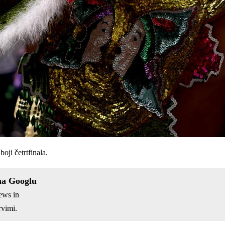
oji četrtfinala.
na Googlu
ews in
vimi.