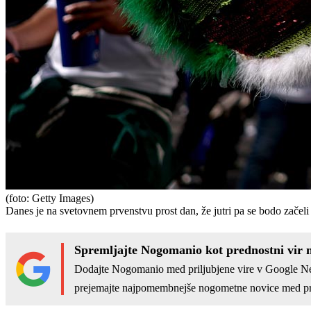
(foto: Getty Images)
Danes je na svetovnem prvenstvu prost dan, že jutri pa se bodo začeli b
Spremljajte Nogomanio kot prednostni vir 
Dodajte Nogomanio med priljubjene vire v Google N
prejemajte najpomembnejše nogometne novice med pr