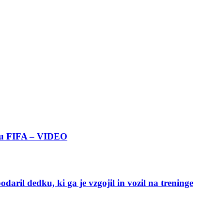
boru FIFA – VIDEO
ril dedku, ki ga je vzgojil in vozil na treninge