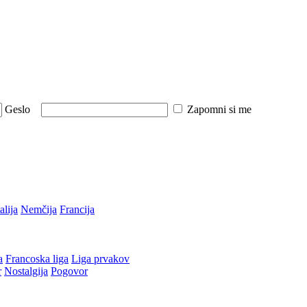
Geslo
Zapomni si me
talija
Nemčija
Francija
a
Francoska liga
Liga prvakov
r
Nostalgija
Pogovor