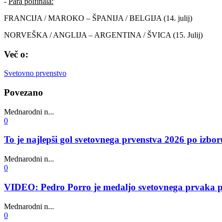
-
Para polfinala:
FRANCIJA / MAROKO – ŠPANIJA / BELGIJA (14. julij)
NORVEŠKA / ANGLIJA – ARGENTINA / ŠVICA (15. Julij)
Več o:
Svetovno prvenstvo
Povezano
Mednarodni n...
0
To je najlepši gol svetovnega prvenstva 2026 po iz
Mednarodni n...
0
VIDEO: Pedro Porro je medaljo svetovnega prvaka poda
Mednarodni n...
0