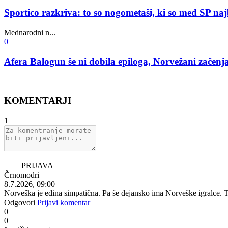
Sportico razkriva: to so nogometaši, ki so med SP na
Mednarodni n...
0
Afera Balogun še ni dobila epiloga, Norvežani začen
KOMENTARJI
1
PRIJAVA
Črnomodri
8.7.2026, 09:00
Norveška je edina simpatična. Pa še dejansko ima Norveške igralce.
Odgovori
Prijavi komentar
0
0