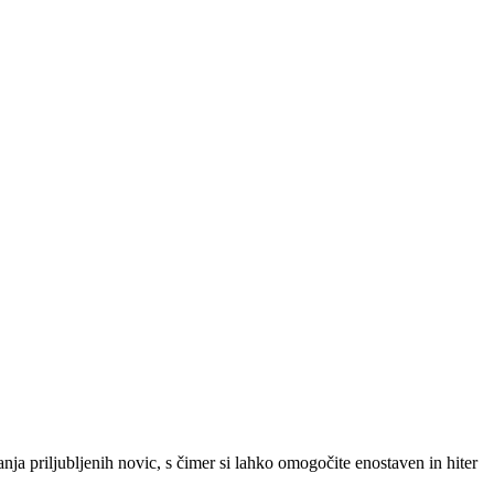
SLO
|
SRB
|
ENG
ja priljubljenih novic, s čimer si lahko omogočite enostaven in hiter