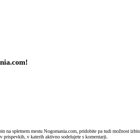
ania.com!
bin na spletnem mestu Nogomania.com, pridobite pa tudi možnost izbiran
 v prispevkih, v katerih aktivno sodelujete s komentarji.