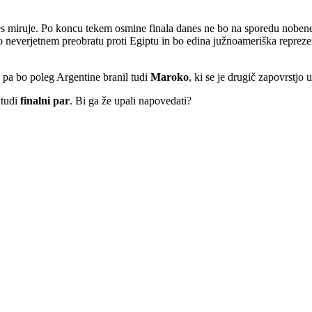
iruje. Po koncu tekem osmine finala danes ne bo na sporedu nobene t
 neverjetnem preobratu proti Egiptu in bo edina južnoameriška repreze
a pa bo poleg Argentine branil tudi
Maroko
, ki se je drugič zapovrstjo 
 tudi
finalni par
. Bi ga že upali napovedati?