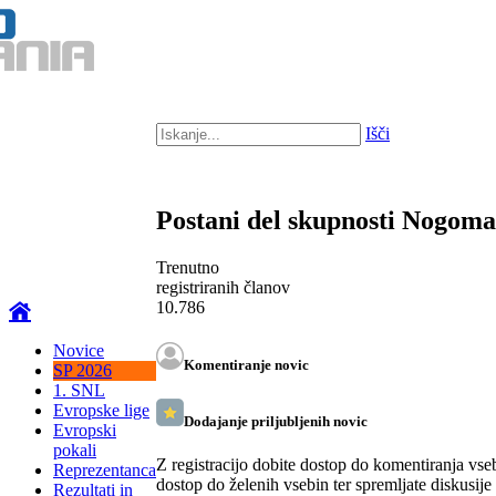
Išči
Postani del skupnosti Nogom
Trenutno
registriranih članov
10.786
Novice
Komentiranje novic
SP 2026
1. SNL
Evropske lige
Dodajanje priljubljenih novic
Evropski
pokali
Z registracijo dobite dostop do komentiranja vse
Reprezentanca
dostop do želenih vsebin ter spremljate diskusije
Rezultati in