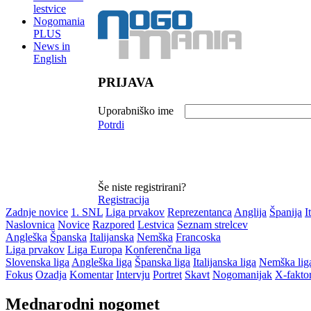
lestvice
Nogomania
PLUS
News in
English
PRIJAVA
Uporabniško ime
Potrdi
Še niste registrirani?
Registracija
Zadnje novice
1. SNL
Liga prvakov
Reprezentanca
Anglija
Španija
I
Naslovnica
Novice
Razpored
Lestvica
Seznam strelcev
Angleška
Španska
Italijanska
Nemška
Francoska
Liga prvakov
Liga Europa
Konferenčna liga
Slovenska liga
Angleška liga
Španska liga
Italijanska liga
Nemška lig
Fokus
Ozadja
Komentar
Intervju
Portret
Skavt
Nogomanijak
X-fakto
Mednarodni nogomet