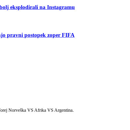
jbolj eksplodirali na Instagramu
jajo pravni postopek zoper FIFA
 Torej Norveška VS Afrika VS Argentina.