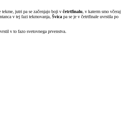
ekme, jutri pa se začenjajo boji v
četrtfinalu
, v katerm smo včeraj
ntanca v tej fazi tekmovanja,
Švica
pa se je v četrtfinale uvrstila po
uvrstil v to fazo svetovnega prvenstva.