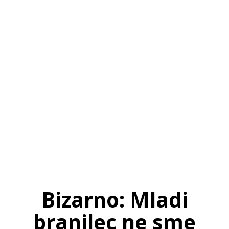
SI
|
RS
|
EN
Bizarno: Mladi
branilec ne sme