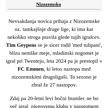
Nizozemsko
Nevsakdanja novica prihaja z Nizozemske
oz. tamkajšnje druge lige, ki ima kar
nekoliko stroga pravila glede tujih igralcev.
Tim Geypens
se je sicer rodil 'med tulipani',
blizu nemške meje, mladinski nogomet je
igral pri Twenteju, leta 2024 pa je prestopil v
FC Emmen
, ki letos nastopa med
nizozemskimi drugoligaši. To sezono je
zbral že 27 nastopov.
Zdaj pa 20-letni levi bočni branilec ne bo
več igral, njegovemu klubu v nasprotnem