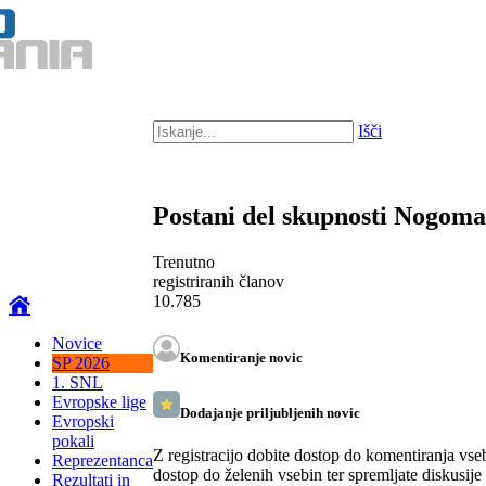
Išči
Postani del skupnosti Nogom
Trenutno
registriranih članov
10.785
Novice
Komentiranje novic
SP 2026
1. SNL
Evropske lige
Dodajanje priljubljenih novic
Evropski
pokali
Z registracijo dobite dostop do komentiranja vse
Reprezentanca
dostop do želenih vsebin ter spremljate diskusije
Rezultati in