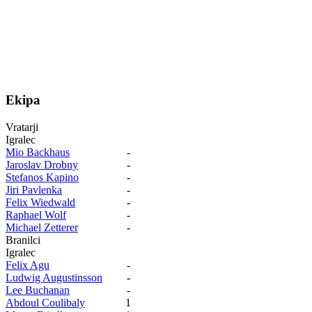
Ekipa
Vratarji
Igralec
Mio Backhaus
-
Jaroslav Drobny
-
Stefanos Kapino
-
Jiri Pavlenka
-
Felix Wiedwald
-
Raphael Wolf
-
Michael Zetterer
-
Branilci
Igralec
Felix Agu
-
Ludwig Augustinsson
-
Lee Buchanan
-
Abdoul Coulibaly
1