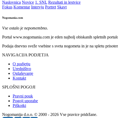
Naslovnica
Novice
1. SNL
Rezultati in lestvice
Fokus
Komentar
Intervju
Portret
Skavt
Nogomania.com
Vse ostalo je nepomembno.
Portal www.nogomania.com je eden najbolj obiskanih spletnih portalo
Podaja dnevno sveže vsebine s sveta nogometa in je na spletu prisoten
NAVIGACIJA PODJETJA
O podjetju
Uredništvo
Oglaševanje
Kontakt
SPLOŠNI POGOJI
Pravni pouk
Pogoji uporabe
Piškotki
Nogomanija d.o.o. © 2000 - 2026 Vse pravice pridržane.