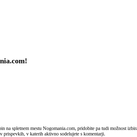
ania.com!
bin na spletnem mestu Nogomania.com, pridobite pa tudi možnost izbiran
 v prispevkih, v katerih aktivno sodelujete s komentarji.