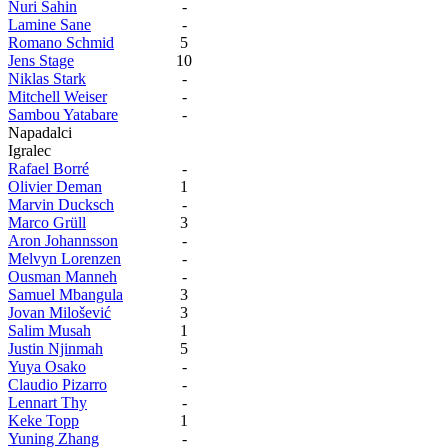
Nuri Sahin
-
Lamine Sane
-
Romano Schmid
5
Jens Stage
10
Niklas Stark
-
Mitchell Weiser
-
Sambou Yatabare
-
Napadalci
Igralec
Rafael Borré
-
Olivier Deman
1
Marvin Ducksch
-
Marco Grüll
3
Aron Johannsson
-
Melvyn Lorenzen
-
Ousman Manneh
-
Samuel Mbangula
3
Jovan Milošević
3
Salim Musah
1
Justin Njinmah
5
Yuya Osako
-
Claudio Pizarro
-
Lennart Thy
-
Keke Topp
1
Yuning Zhang
-