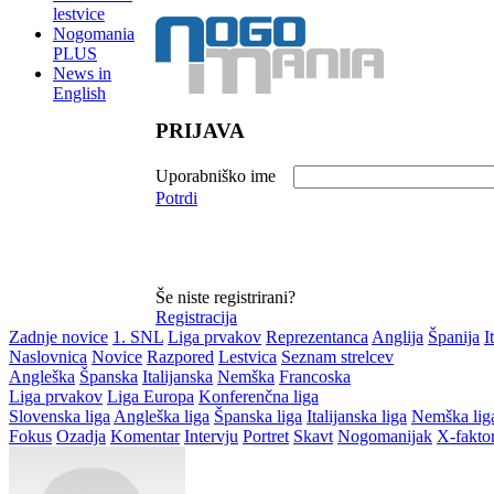
lestvice
Nogomania
PLUS
News in
English
PRIJAVA
Uporabniško ime
Potrdi
Še niste registrirani?
Registracija
Zadnje novice
1. SNL
Liga prvakov
Reprezentanca
Anglija
Španija
I
Naslovnica
Novice
Razpored
Lestvica
Seznam strelcev
Angleška
Španska
Italijanska
Nemška
Francoska
Liga prvakov
Liga Europa
Konferenčna liga
Slovenska liga
Angleška liga
Španska liga
Italijanska liga
Nemška lig
Fokus
Ozadja
Komentar
Intervju
Portret
Skavt
Nogomanijak
X-fakto