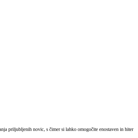
SLO
|
SRB
|
ENG
ja priljubljenih novic, s čimer si lahko omogočite enostaven in hiter