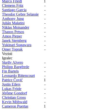
Marco Friedl
1
Clemens Fritz
-
Santiago Garcia
-
Theodor Gebre Selassie
-
Anthony Jung
-
Julián Malatini
-
Niklas Moisander
-
Thanos Petsos
-
Amos Pieper
-
Janek Sternberg
-
Yukinari Sugawara
-
Omer Toprak
-
Vezisti
Igralec
Skelly Alvero
-
Philipp Bargfrede
-
Fin Bartels
-
Leonardo Bittencourt
-
Patrice Čović
1
Justin Eilers
-
Lukas Fröde
-
Jérôme Gondorf
-
Christian Gross
-
Kevin Möhwald
-
Cameron Puertas
1