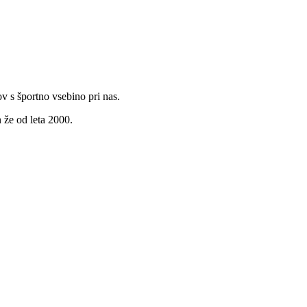
v s športno vsebino pri nas.
 že od leta 2000.