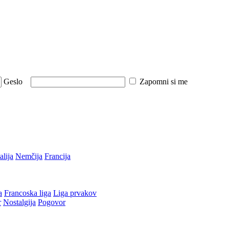
Geslo
Zapomni si me
talija
Nemčija
Francija
a
Francoska liga
Liga prvakov
r
Nostalgija
Pogovor