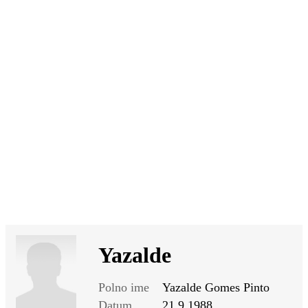
SI
|
RS
|
EN
Yazalde
Polno ime
Yazalde Gomes Pinto
Datum
21.9.1988