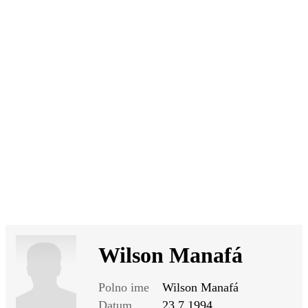
SI
|
RS
|
EN
Wilson Manafá
Polno ime
Wilson Manafá
Datum
23.7.1994