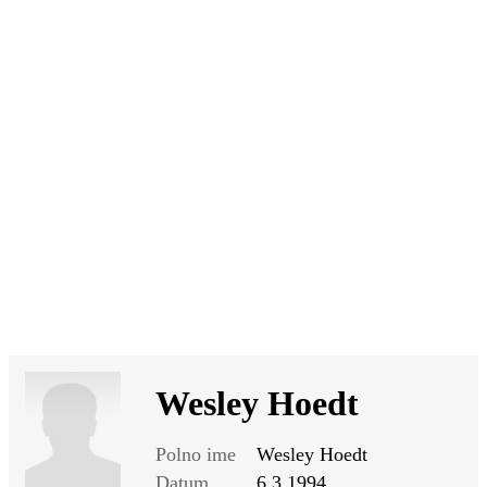
SI
|
RS
|
EN
Wesley Hoedt
Polno ime
Wesley Hoedt
Datum
6.3.1994