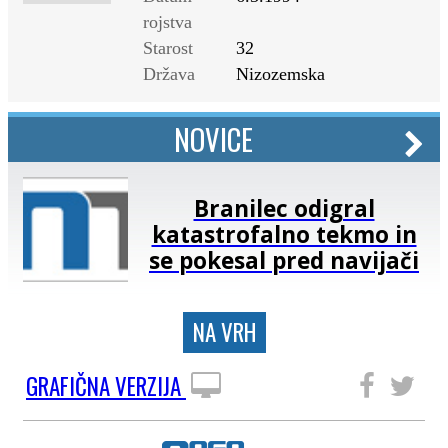
rojstva
Starost
32
Država
Nizozemska
NOVICE
Branilec odigral
katastrofalno tekmo in
se pokesal pred navijači
NA VRH
GRAFIČNA VERZIJA
SLEDITE NAM