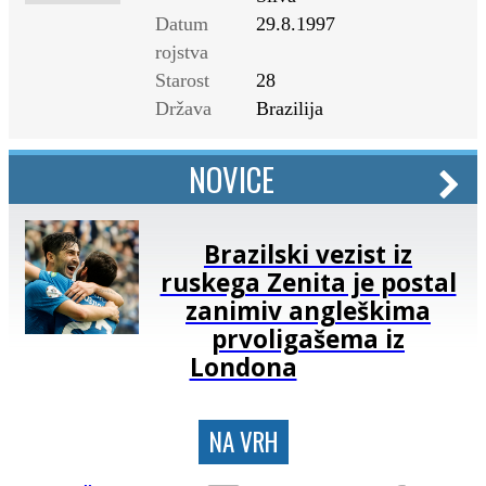
Datum
29.8.1997
rojstva
Starost
28
Država
Brazilija
NOVICE
Brazilski vezist iz
ruskega Zenita je postal
zanimiv angleškima
prvoligašema iz
Londona
NA VRH