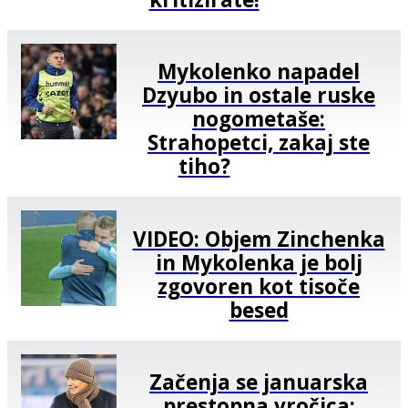
Mykolenko napadel
Dzyubo in ostale ruske
nogometaše:
Strahopetci, zakaj ste
tiho?
VIDEO: Objem Zinchenka
in Mykolenka je bolj
zgovoren kot tisoče
besed
Začenja se januarska
prestopna vročica: