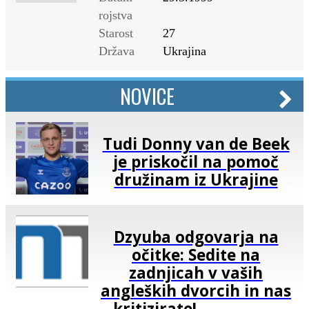
rojstva
Starost
27
Država
Ukrajina
NOVICE
Tudi Donny van de Beek
je priskočil na pomoč
družinam iz Ukrajine
Dzyuba odgovarja na
očitke: Sedite na
zadnjicah v vaših
angleških dvorcih in nas
kritizirate!