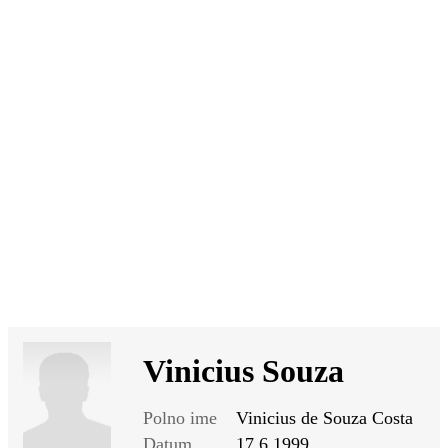
SI
|
RS
|
EN
Vinicius Souza
Polno ime
Vinicius de Souza Costa
Datum
17.6.1999