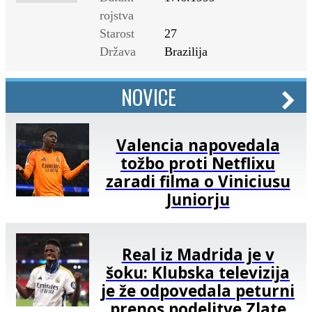
rojstva
Starost
27
Država
Brazilija
NOVICE
Valencia napovedala
tožbo proti Netflixu
zaradi filma o Viniciusu
Juniorju
Real iz Madrida je v
šoku: Klubska televizija
je že odpovedala peturni
prenos podelitve Zlate