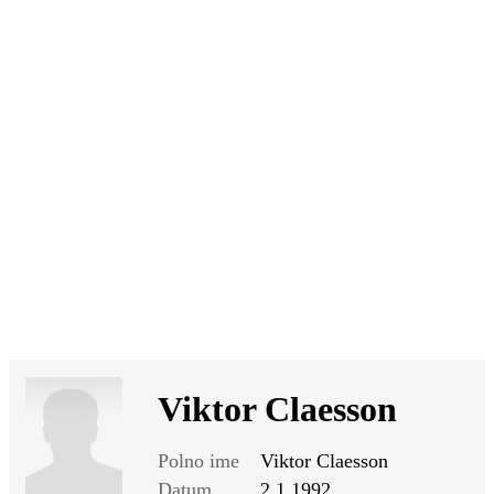
SI
|
RS
|
EN
Viktor Claesson
Polno ime
Viktor Claesson
Datum
2.1.1992